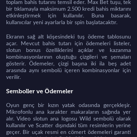
toplam bahis tutarını temsil eder. Max Bet tuşu, tek
bir tıklamayla maksimum 2.500 kredi bahis miktarını
etkinleştirmek için kullanılır. Buna basarak,
kullanıcılar yeni ayarlarla bir spin başlatacaktır.
Ekranın sağ alt köşesindeki tuş ödeme tablosunu
açar. Mevcut bahis tutarı için ödemeleri listeler,
slotun bonus özelliklerini açıklar ve kazanma
kombinasyonlarının oluştuğu çizgileri ve şemaları
gösterir. Ödemeler, çizgi başına iki ila beş adet
arasında aynı sembolü içeren kombinasyonlar için
verilir.
Semboller ve Ödemeler
Oyun genç bir kızın yatak odasında gerçekleşir.
Mikrofonlu ana karakter makaraların sağında yer
alır. Video slotun ana logosu Wild sembolü olarak
kullanılır ve Scatter dışındaki tüm resimlerin yerine
geçer. Bir uçak resmi en cömert ödemeleri garanti