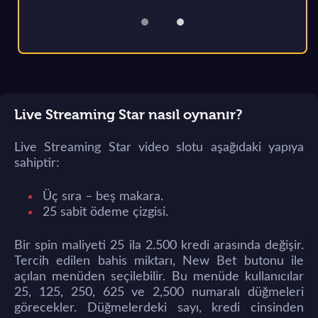
Live Streaming Star nasıl oynanır?
Live Streaming Star video slotu aşağıdaki yapıya
sahiptir:
Üç sıra – beş makara.
25 sabit ödeme çizgisi.
Bir spin maliyeti 25 ila 2.500 kredi arasında değişir.
Tercih edilen bahis miktarı, New Bet butonu ile
açılan menüden seçilebilir. Bu menüde kullanıcılar
25, 125, 250, 625 ve 2,500 numaralı düğmeleri
görecekler. Düğmelerdeki sayı, kredi cinsinden