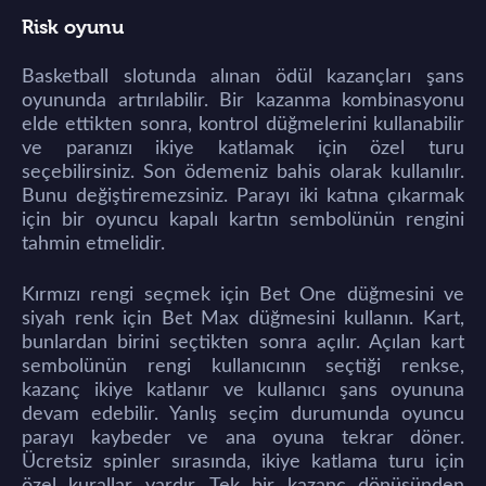
Risk oyunu
Basketball slotunda alınan ödül kazançları şans
oyununda artırılabilir. Bir kazanma kombinasyonu
elde ettikten sonra, kontrol düğmelerini kullanabilir
ve paranızı ikiye katlamak için özel turu
seçebilirsiniz. Son ödemeniz bahis olarak kullanılır.
Bunu değiştiremezsiniz. Parayı iki katına çıkarmak
için bir oyuncu kapalı kartın sembolünün rengini
tahmin etmelidir.
Kırmızı rengi seçmek için Bet One düğmesini ve
siyah renk için Bet Max düğmesini kullanın. Kart,
bunlardan birini seçtikten sonra açılır. Açılan kart
sembolünün rengi kullanıcının seçtiği renkse,
kazanç ikiye katlanır ve kullanıcı şans oyununa
devam edebilir. Yanlış seçim durumunda oyuncu
parayı kaybeder ve ana oyuna tekrar döner.
Ücretsiz spinler sırasında, ikiye katlama turu için
özel kurallar vardır. Tek bir kazanç dönüşünden