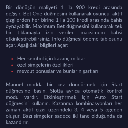
Bir dönüşün maliyeti 1 ila 900 kredi arasında
değişir. Bet One düğmesini kullanarak oyuncu, aktif
çizgilerden her birine 1 ila 100 kredi arasında bahis
oynayabilir. Maximum Bet düğmesini kullanarak tek
bir tıklamayla izin verilen maksimum bahsi
etkinleştirebilirsiniz. Info düğmesi ödeme tablosunu
açar. Aşağıdaki bilgileri açar:
Her sembol için kazanç miktarı
özel simgelerin özellikleri
mevcut bonuslar ve bunların şartları
Manuel modda bir kez döndürmek için Start
düğmesine basın. Slotta ayrıca otomatik kontrol
modu vardır. Etkinleştirmek için Auto Start
düğmesini kullanın. Kazanma kombinasyonları her
zaman aktif çizgi üzerindeki 3, 4 veya 5 ögeden
oluşur. Bazı simgeler sadece iki tane olduğunda da
kazandırır.