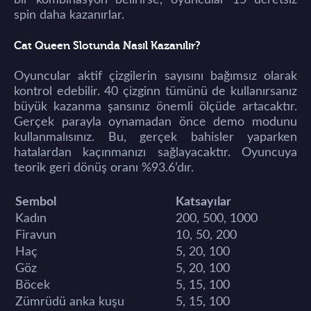
spin daha kazanırlar.
Cat Queen Slotunda Nasıl Kazanılır?
Oyuncular aktif çizgilerin sayısını bağımsız olarak
kontrol edebilir. 40 çizginn tümünü de kullanırsanız
büyük kazanma şansınız önemli ölçüde artacaktır.
Gerçek parayla oynamadan önce demo modunu
kullanmalısınız. Bu, gerçek bahisler yaparken
hatalardan kaçınmanızı sağlayacaktır. Oyuncuya
teorik geri dönüş oranı %93.6’dır.
Sembol
Katsayılar
Kadın
200, 500, 1000
Firavun
10, 50, 200
Haç
5, 20, 100
Göz
5, 20, 100
Böcek
5, 15, 100
Zümrüdü anka kuşu
5, 15, 100