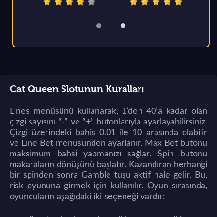
Cat Queen Slotunun Kuralları
Lines menüsünü kullanarak, 1’den 40’a kadar olan
çizgi sayısını “-” ve “+” butonlarıyla ayarlayabilirsiniz.
Çizgi üzerindeki bahis 0.01 ile 10 arasında olabilir
ve Line Bet menüsünden ayarlanır. Max Bet butonu
maksimum bahsi yapmanızı sağlar. Spin butonu
makaraların dönüşünü başlatır. Kazandıran herhangi
bir spinden sonra Gamble tuşu aktif hale gelir. Bu,
risk oyununa girmek için kullanılır. Oyun sırasında,
oyuncuların aşağıdaki iki seçeneği vardır: