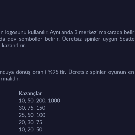
 logosunu kullanılır. Aynı anda 3 merkezi makarada belirirs
da dev semboller belirir. Ücretsiz spinler uygun Scatte
 kazandırır.
ncuya dönüş oranı) %95’tir. Ücretsiz spinler oyunun en k
rmalıdır.
Kazançlar
10, 50, 200, 1000
30, 75, 150
25, 50, 100
20, 30, 75
10, 20, 50