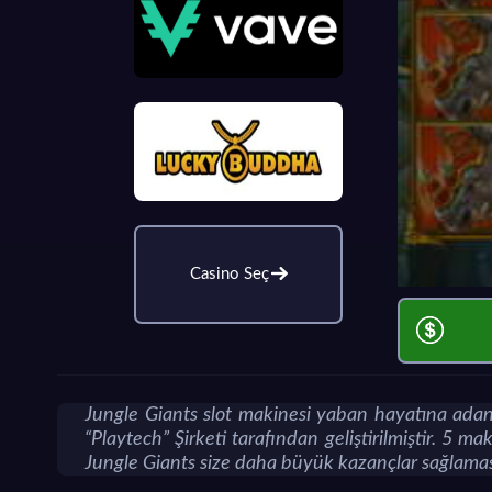
Casino Seç
Jungle Giants slot makinesi yaban hayatına ada
“Playtech” Şirketi tarafından geliştirilmiştir. 5 
Jungle Giants size daha büyük kazançlar sağlaması 