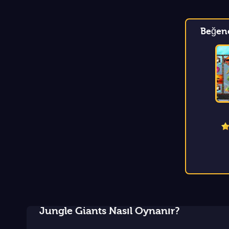
Beğene
Jungle Giants Nasıl Oynanır?