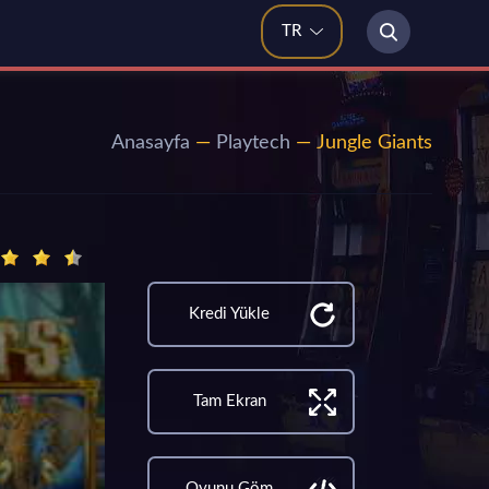
TR
Anasayfa
—
Playtech
—
Jungle Giants
Kredi Yükle
Tam Ekran
Oyunu Göm