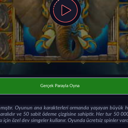
Gerçek Parayla Oyna
nmıştır. Oyunun ana karakterleri ormanda yaşayan büyük ha
makaralıdır ve 50 sabit ödeme çizgisine sahiptir. Her tur 50 0
için özel dev simgeler kullanır. Oyunda ücretsiz spinler vard