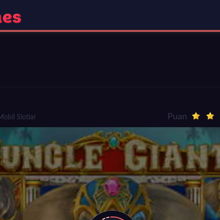
Puan
Mobil Slotlar