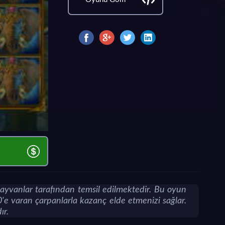
yvanlar tarafından temsil edilmektedir. Bu oyun
00'e varan çarpanlarla kazanç elde etmenizi sağlar.
ır.