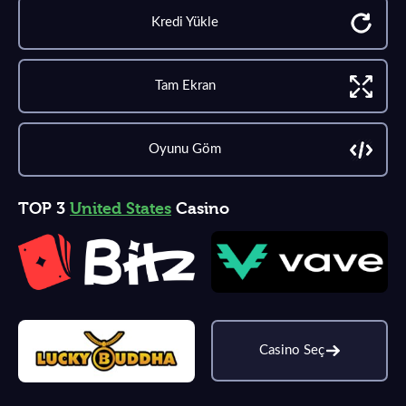
Kredi Yükle
Tam Ekran
Oyunu Göm
TOP 3
United States
Casino
Casino Seç