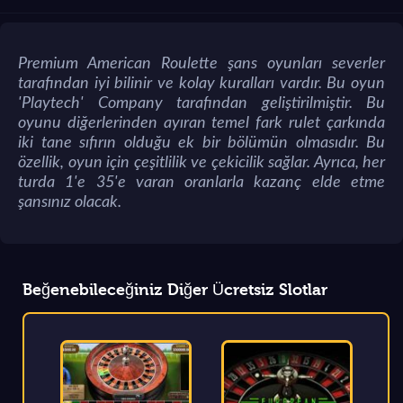
Premium American Roulette şans oyunları severler
tarafından iyi bilinir ve kolay kuralları vardır. Bu oyun
'Playtech' Company tarafından geliştirilmiştir. Bu
oyunu diğerlerinden ayıran temel fark rulet çarkında
iki tane sıfırın olduğu ek bir bölümün olmasıdır. Bu
özellik, oyun için çeşitlilik ve çekicilik sağlar. Ayrıca, her
turda 1'e 35'e varan oranlarla kazanç elde etme
şansınız olacak.
Beğenebileceğiniz Diğer Ücretsiz Slotlar