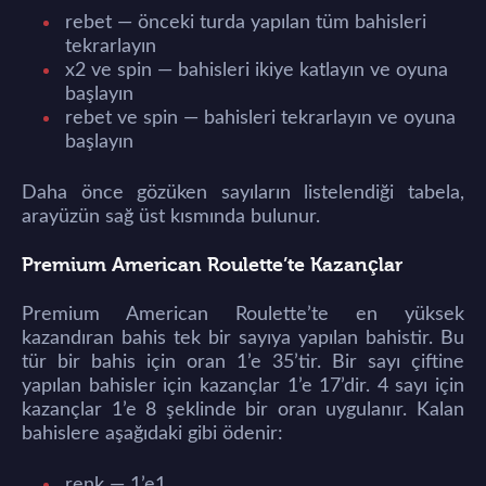
rebet — önceki turda yapılan tüm bahisleri
tekrarlayın
x2 ve spin — bahisleri ikiye katlayın ve oyuna
başlayın
rebet ve spin — bahisleri tekrarlayın ve oyuna
başlayın
Daha önce gözüken sayıların listelendiği tabela,
arayüzün sağ üst kısmında bulunur.
Premium American Roulette’te Kazançlar
Premium American Roulette’te en yüksek
kazandıran bahis tek bir sayıya yapılan bahistir. Bu
tür bir bahis için oran 1’e 35’tir. Bir sayı çiftine
yapılan bahisler için kazançlar 1’e 17’dir. 4 sayı için
kazançlar 1’e 8 şeklinde bir oran uygulanır. Kalan
bahislere aşağıdaki gibi ödenir:
renk — 1’e1