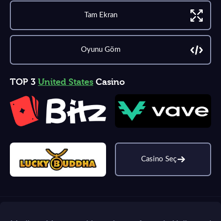
Tam Ekran
Oyunu Göm
TOP 3
United States
Casino
Casino Seç