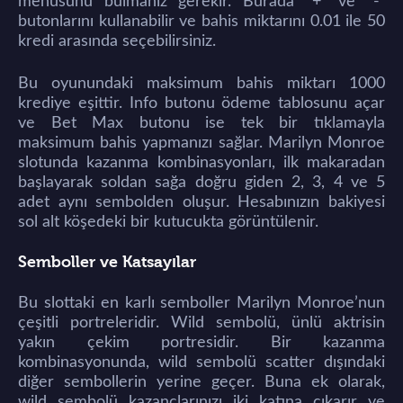
menüsünü bulmanız gerekir. Burada “+” ve “-”
butonlarını kullanabilir ve bahis miktarını 0.01 ile 50
kredi arasında seçebilirsiniz.
Bu oyunundaki maksimum bahis miktarı 1000
krediye eşittir. Info butonu ödeme tablosunu açar
ve Bet Max butonu ise tek bir tıklamayla
maksimum bahis yapmanızı sağlar. Marilyn Monroe
slotunda kazanma kombinasyonları, ilk makaradan
başlayarak soldan sağa doğru giden 2, 3, 4 ve 5
adet aynı sembolden oluşur. Hesabınızın bakiyesi
sol alt köşedeki bir kutucukta görüntülenir.
Semboller ve Katsayılar
Bu slottaki en karlı semboller Marilyn Monroe’nun
çeşitli portreleridir. Wild sembolü, ünlü aktrisin
yakın çekim portresidir. Bir kazanma
kombinasyonunda, wild sembolü scatter dışındaki
diğer sembollerin yerine geçer. Buna ek olarak,
wild sembolü kazançlarınızı iki katına çıkarır ve