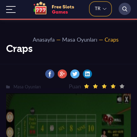
TR
Anasayfa
—
Masa Oyunları
—
Craps
Craps
Puan
Masa Oyunları