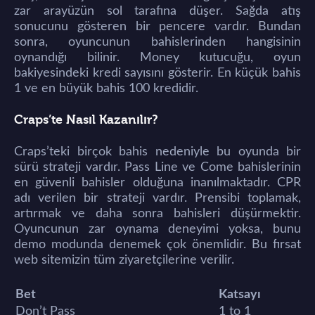
zar arayüzün sol tarafına düşer. Sağda atış
sonucunu gösteren bir pencere vardır. Bundan
sonra, oyuncunun bahislerinden hangisinin
oynandığı bilinir. Money kutucuğu, oyun
bakiyesindeki kredi sayısını gösterir. En küçük bahis
1 ve en büyük bahis 100 kredidir.
Craps’te Nasıl Kazanılır?
Craps’teki birçok bahis nedeniyle bu oyunda bir
sürü strateji vardır. Pass Line ve Come bahislerinin
en güvenli bahisler olduğuna inanılmaktadır. CPR
adı verilen bir strateji vardır. Prensibi toplamak,
artırmak ve daha sonra bahisleri düşürmektir.
Oyuncunun zar oynama deneyimi yoksa, bunu
demo modunda denemek çok önemlidir. Bu fırsat
web sitemizin tüm ziyaretçilerine verilir.
Bet
Katsayı
Don’t Pass
1 to 1