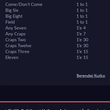
Come/Don’t Come
1 to 1
Big Six
1 to 1
Big Eight
1 to 1
Field
1 to 1
Any Seven
1’e 4
Any Craps
1’e 7
Craps Two
1’e 30
Craps Twelve
1’e 30
Craps Three
1’e 15
Eleven
1’e 15
Berendej Kutko