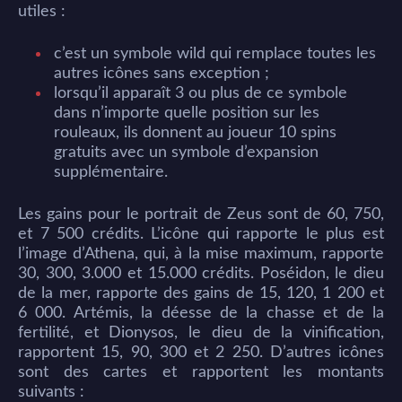
utiles :
c’est un symbole wild qui remplace toutes les
autres icônes sans exception ;
lorsqu’il apparaît 3 ou plus de ce symbole
dans n’importe quelle position sur les
rouleaux, ils donnent au joueur 10 spins
gratuits avec un symbole d’expansion
supplémentaire.
Les gains pour le portrait de Zeus sont de 60, 750,
et 7 500 crédits. L’icône qui rapporte le plus est
l’image d’Athena, qui, à la mise maximum, rapporte
30, 300, 3.000 et 15.000 crédits. Poséidon, le dieu
de la mer, rapporte des gains de 15, 120, 1 200 et
6 000. Artémis, la déesse de la chasse et de la
fertilité, et Dionysos, le dieu de la vinification,
rapportent 15, 90, 300 et 2 250. D’autres icônes
sont des cartes et rapportent les montants
suivants :