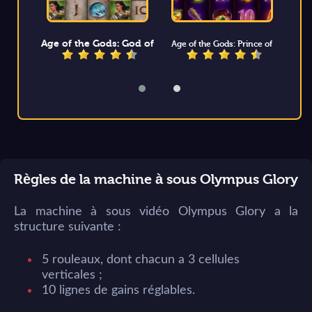
Age of the Gods: God of
Age of the Gods: Prince of
Age
Storms
Olympus
Règles de la machine à sous Olympus Glory
La machine à sous vidéo Olympus Glory a la
structure suivante :
5 rouleaux, dont chacun a 3 cellules
verticales ;
10 lignes de gains réglables.