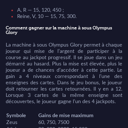
A, R — 15, 120, 450 ;
Reine, V, 10 — 15, 75, 300.
Comment gagner sur la machine à sous Olympus
Glory
La machine à sous Olympus Glory permet à chaque
joueur qui mise de l’argent de participer à la
course au jackpot progressif. Il se joue dans un jeu
démarré au hasard. Plus la mise est élevée, plus le
joueur a de chances d’accéder à cette partie. Le
gain a 4 niveaux correspondant à l’une des
enseignes des cartes. Dans le jeu bonus, le joueur
doit retourner les cartes retournées. Il y en a 12.
Lorsque 3 cartes de la même enseigne sont
découvertes, le joueur gagne l’un des 4 jackpots.
Symbole
Gains de mise maximum
Zeus
60, 750, 7500