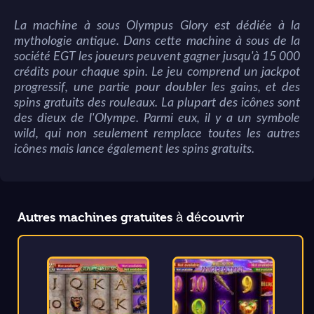
La machine à sous Olympus Glory est dédiée à la
mythologie antique. Dans cette machine à sous de la
société EGT les joueurs peuvent gagner jusqu'à 15 000
crédits pour chaque spin. Le jeu comprend un jackpot
progressif, une partie pour doubler les gains, et des
spins gratuits des rouleaux. La plupart des icônes sont
des dieux de l'Olympe. Parmi eux, il y a un symbole
wild, qui non seulement remplace toutes les autres
icônes mais lance également les spins gratuits.
Autres machines gratuites à découvrir