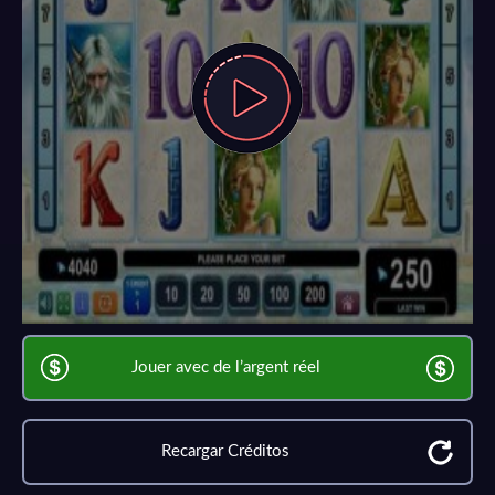
Jouer avec de l’argent réel
Recargar Créditos