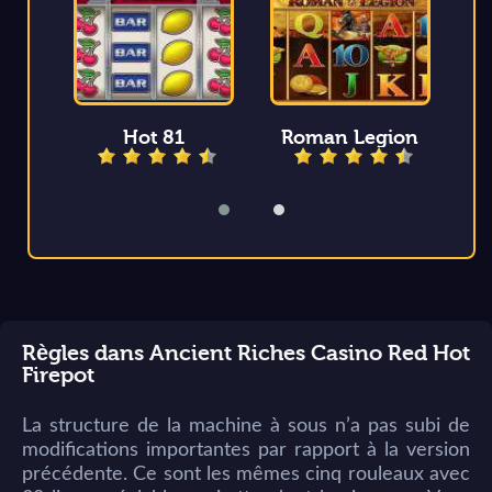
Hot 81
Roman Legion
Dr
Règles dans Ancient Riches Casino Red Hot
Firepot
La structure de la machine à sous n’a pas subi de
modifications importantes par rapport à la version
précédente. Ce sont les mêmes cinq rouleaux avec