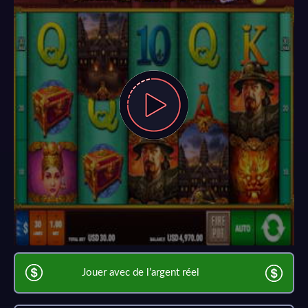
Jouer avec de l’argent réel