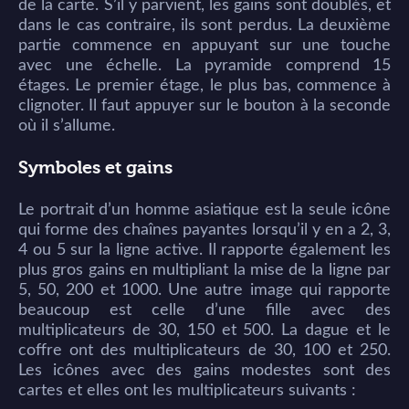
de la carte. S’il y parvient, les gains sont doublés, et
dans le cas contraire, ils sont perdus. La deuxième
partie commence en appuyant sur une touche
avec une échelle. La pyramide comprend 15
étages. Le premier étage, le plus bas, commence à
clignoter. Il faut appuyer sur le bouton à la seconde
où il s’allume.
Symboles et gains
Le portrait d’un homme asiatique est la seule icône
qui forme des chaînes payantes lorsqu’il y en a 2, 3,
4 ou 5 sur la ligne active. Il rapporte également les
plus gros gains en multipliant la mise de la ligne par
5, 50, 200 et 1000. Une autre image qui rapporte
beaucoup est celle d’une fille avec des
multiplicateurs de 30, 150 et 500. La dague et le
coffre ont des multiplicateurs de 30, 100 et 250.
Les icônes avec des gains modestes sont des
cartes et elles ont les multiplicateurs suivants :