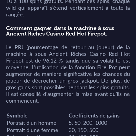
10 à 100 spins gratuits. Pendant ces spins, chaque
wild qui apparaît s’étend verticalement à toute la
rangée.
Comment gagner dans la machine à sous
Ancient Riches Casino Red Hot Firepot.
Le PRJ (pourcentage de retour au joueur) de la
machine à sous Ancient Riches Casino Red Hot
Firepot est de 96,12 % tandis que sa volatilité est
moyenne. L’utilisation de la fonction Fire Pot peut
augmenter de manière significative les chances du
joueur de décrocher un gros jackpot. De plus, de
gros gains sont possibles pendant les spins gratuits.
Il est conseillé d’augmenter la mise avant qu’ils ne
commencent.
Symbole
Coefficients de gains
Portrait d’un homme
5, 50, 200, 1000
Portrait d’une femme
30, 150, 500