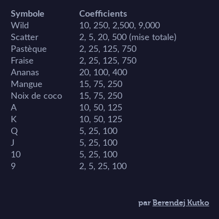
Symbole
Coefficients
Wild
10, 250, 2,500, 9,000
Scatter
2, 5, 20, 500 (mise totale)
Pastèque
2, 25, 125, 750
Fraise
2, 25, 125, 750
Ananas
20, 100, 400
Mangue
15, 75, 250
Noix de coco
15, 75, 250
A
10, 50, 125
K
10, 50, 125
Q
5, 25, 100
J
5, 25, 100
10
5, 25, 100
9
2, 5, 25, 100
par
Berendej Kutko