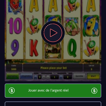
Jouer avec de l’argent réel