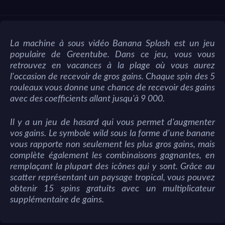
La machine à sous vidéo Banana Splash est un jeu
populaire de Greentube. Dans ce jeu, vous vous
retrouvez en vacances à la plage où vous aurez
l'occasion de recevoir de gros gains. Chaque spin des 5
rouleaux vous donne une chance de recevoir des gains
avec des coefficients allant jusqu'à 9 000.
Il y a un jeu de hasard qui vous permet d'augmenter
vos gains. Le symbole wild sous la forme d'une banane
vous rapporte non seulement les plus gros gains, mais
complète également les combinaisons gagnantes, en
remplaçant la plupart des icônes qui y sont. Grâce au
scatter représentant un paysage tropical, vous pouvez
obtenir 15 spins gratuits avec un multiplicateur
supplémentaire de gains.