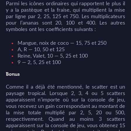
Parmi les icônes ordinaires qui rapportent le plus il
y a la pastèque et la fraise, qui multiplient la mise
par ligne par 2, 25, 125 et 750. Les multiplicateurs
pour l’ananas sont 20, 100 et 400. Les autres
symboles ont les coefficients suivants :
Mangue, noix de coco — 15, 75 et 250
A, R — 10, 50 et 125
Reine, Valet, 10 — 5, 25 et 100
9 — 2, 5, 25 et 100
Bonus
Comme il a déjà été mentionné, le scatter est un
paysage tropical. Lorsque 2, 3, 4 ou 5 scatters
apparaissent n’importe où sur la console de jeu,
vous recevez un gain correspondant au montant de
la mise totale multiplié par 2, 5, 20 ou 500,
respectivement. Quand au moins 3 scatters
apparaissent sur la console de jeu, vous obtenez 15