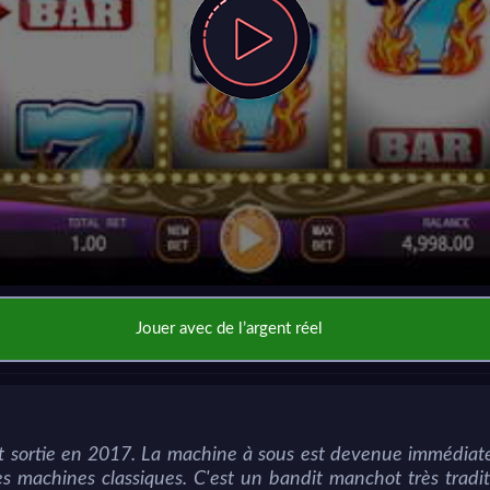
Jouer avec de l’argent réel
 sortie en 2017. La machine à sous est devenue immédiate
des machines classiques. C'est un bandit manchot très tradit