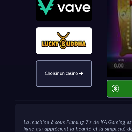
Choisir un casino
La machine à sous Flaming 7's de KA Gaming est
ligne qui apprécient la beauté et la simplicité 