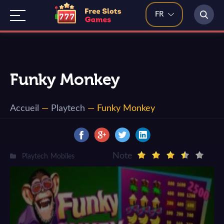
FR
Funky Monkey
Accueil
—
Playtech
—
Funky Monkey
Note
Playtech
Mobiles