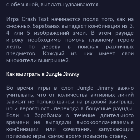
с обезьяной, выплаты удваиваются.
Игра Crash Test начинается после того, как на
смежных барабанах выпадает комбинация из 3,
4 или 5 изображений змеи. В этом раунде
игроку необходимо помочь главному герою
лезть по дереву в поисках различных
предметов. Каждый из них имеет свои
множители выигрышей.
Как выиграть в Jungle Jimmy
Во время игры в слот Jungle Jimmy важно
учитывать, что от количества активных линий
зависят не только шансы на рядовой выигрыш,
но и вероятность перехода в бонусные раунды.
Если на барабанах в течение длительного
времени не выпадали высокооплачиваемые
комбинации или сочетания, запускающие
призовые игры, самое время повысить ставку.