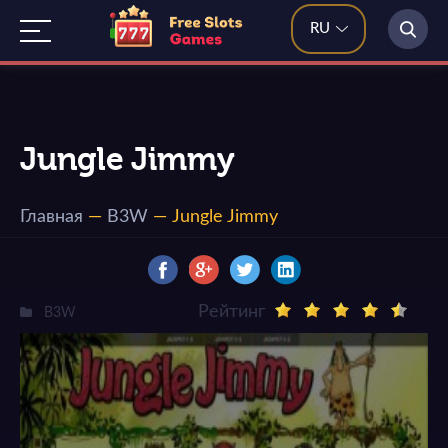
RU
Jungle Jimmy
Главная
—
B3W
—
Jungle Jimmy
Рейтинг
B3W