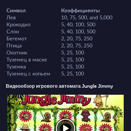
Символ
Коэффициенты
Лев
10, 75, 500, and 5,000
Крокодил
5, 40, 100, 500
Слон
5, 40, 100, 500
Бегемот
2, 20, 75, 250
Птица
2, 20, 75, 250
Охотник
5, 25, 100
Туземец в маске
5, 25, 100
Туземка
5, 25, 100
Туземец с копьем
5, 25, 100
Видеообзор игрового автомата Jungle Jimmy