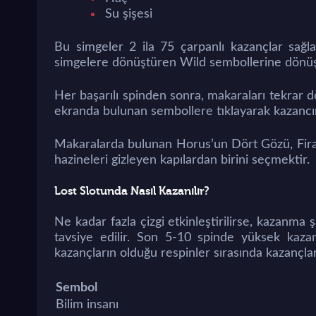
Su şişesi
Bu simgeler 2 ila 75 çarpanlı kazançlar sağ
simgelere dönüştüren Wild sembollerine dönüştü
Her başarılı spinden sonra, makaraları tekrar
ekranda bulunan sembollere tıklayarak kazancın
Makaralarda bulunan Horus’un Dört Gözü, Firav
hazineleri gizleyen kapılardan birini seçmektir.
Lost Slotunda Nasıl Kazanılır?
Ne kadar fazla çizgi etkinleştirilirse, kazanma
tavsiye edilir. Son 5-10 spinde yüksek kaza
kazançların olduğu respinler sırasında kazançları
Sembol
Bilim insanı