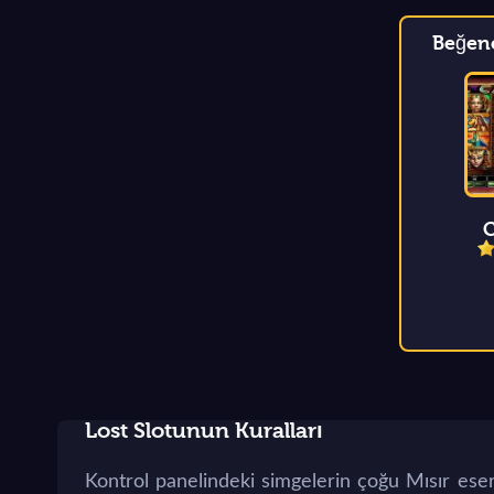
Beğene
Lost Slotunun Kuralları
Kontrol panelindeki simgelerin çoğu Mısır eserle