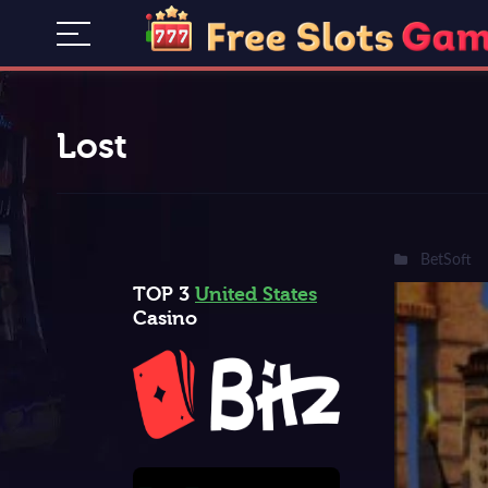
Lost
BetSoft
TOP 3
United States
Casino