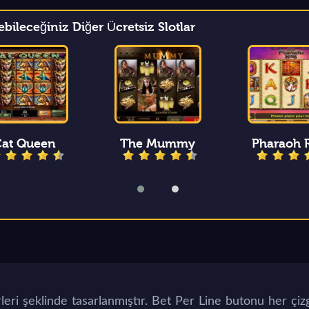
bileceğiniz Diğer Ücretsiz Slotlar
Cat Queen
The Mummy
Pharaoh 
ri şeklinde tasarlanmıştır. Bet Per Line butonu her çizgi