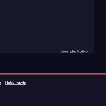
Berendej Kutko
n
|
Hakkımızda
|