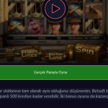
Gerçek Parayla Oyna
Mısır slotlarının tam olarak aynı olduğunu düşünenler, Betsof
anlı 500 krediye kadar verebilir. İki bonus oyunu da kazançl