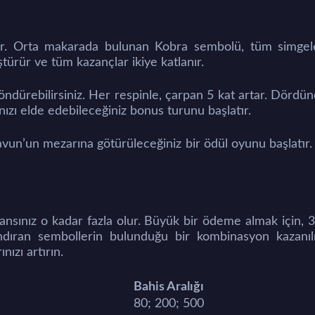
lar. Orta makarada bulunan Kobra sembolü, tüm simge
rür ve tüm kazançlar ikiye katlanır.
 döndürebilirsiniz. Her respinle, çarpan 5 kat artar. D
ızı elde edebileceğiniz bonus turunu başlatır.
un’un mezarına götürüleceğiniz bir ödül oyunu başlatır.
 şansınız o kadar fazla olur. Büyük bir ödeme almak için
ndıran sembollerin bulunduğu bir kombinasyon kazanılma
nızı artırın.
Bahis Aralığı
80; 200; 500