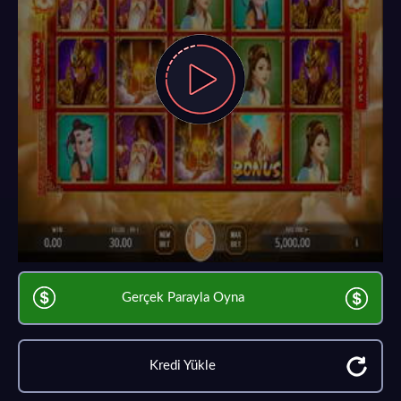
Gerçek Parayla Oyna
Kredi Yükle