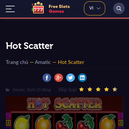
VI
Hot Scatter
Trang chủ
—
Amatic
—
Hot Scatter
Xếp loại
Amatic
Slots Di động