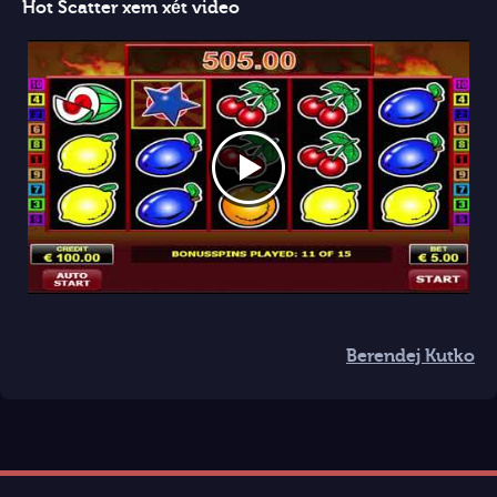
Hot Scatter xem xét video
Berendej Kutko