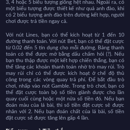
3, 4 hoặc 5 biểu tượng giống hệt nhau. Ngoài ra, có
một biểu tượng được thiết kế như quả anh đào, khi
có 2 biểu tượng anh đào trên đường kết hợp, người
chơi được trả tiền ngay cả.
Với nút Lines, bạn có thể kích hoạt từ 1 đến 10
đường thanh toán. Với nút Bet, bạn có thể đặt cược
từ 0.02 đến 5 tín dụng cho mỗi đường. Bảng thanh
toán có thể được mở bằng dấu chấm hỏi (?). Nếu
bạn thu thập được một kết hợp chiến thắng, bạn có
thể tăng các khoản thanh toán nhờ trò may rủi. Trò
may rủi chỉ có thể được kích hoạt ở chế độ thủ
công trong các vòng quay trả phí. Để bắt đầu trò
chơi, nhấp vào nút Gamble. Trong trò chơi, bạn có
thể đặt cược toàn bộ số tiền giành được cho lần
quay cuối cùng hoặc một nửa số tiền đó. Nếu bạn
đoán màu của lá bài, thì số tiền đặt cược sẽ được
nhân với 2. Nếu bạn đoán chất của lá bài, số tiền
đặt cược sẽ được tăng lên gấp 4 lần.