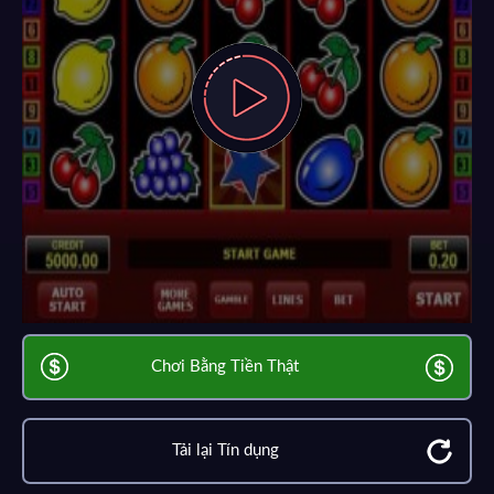
Chơi Bằng Tiền Thật
Tải lại Tín dụng