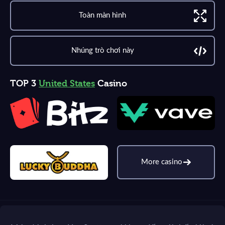
Toàn màn hình
Nhúng trò chơi này
TOP 3
United States
Casino
More casino