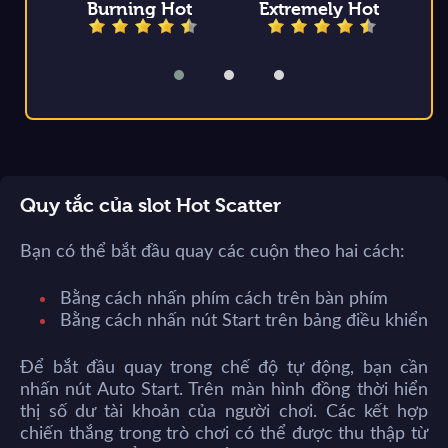
Burning Hot
Extremely Hot
Quy tắc của slot Hot Scatter
Bạn có thể bắt đầu quay các cuộn theo hai cách:
Bằng cách nhấn phím cách trên bàn phím
Bằng cách nhấn nút Start trên bảng điều khiển
Để bắt đầu quay trong chế độ tự động, bạn cần
nhấn nút Auto Start. Trên màn hình đồng thời hiển
thị số dư tài khoản của người chơi. Các kết hợp
chiến thắng trong trò chơi có thể được thu thập từ