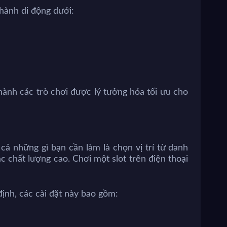
 hành di động dưới:
t hành các trò chơi được lý tưởng hóa tối ưu cho
 cả những gì bạn cần làm là chọn vị trí từ danh
c chất lượng cao. Chơi một slot trên điện thoại
định, các cài đặt này bao gồm: