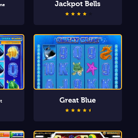
Jackpot Bells
ome
Great Blue
t