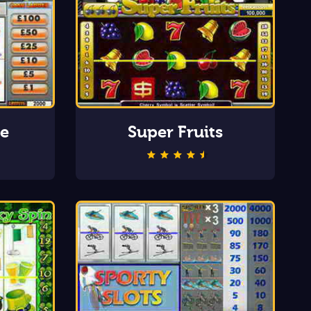
ne
Super Fruits