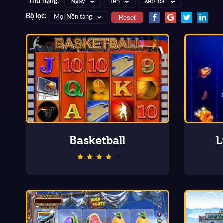
Ngày
Tên
Xếp
Thứ hạng:
Ngày
Tên
Xếp loại
loại
Nền
Bộ lọc:
Mọi Nền tảng
Reset
tảng
Basketball
L