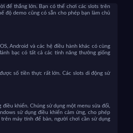
 để thắng lớn. Bạn có thể chơi các slots trên
Chế độ demo cũng có sẵn cho phép bạn làm chủ
OS, Android và các hệ điều hành khác có cùng
ánh bạc có tất cả các tính năng thưởng giống
được số tiền thực rất lớn. Các slots di động sử
ng điều khiển. Chúng sử dụng một menu sửa đổi,
Windows sử dụng điều khiển cảm ứng, cho phép
i trên máy tính để bàn, người chơi cần sử dụng