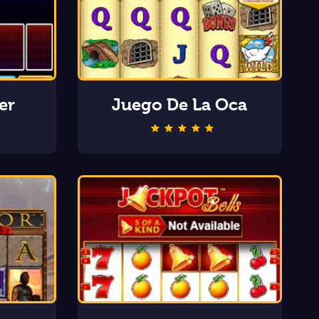
er
Juego De La Oca