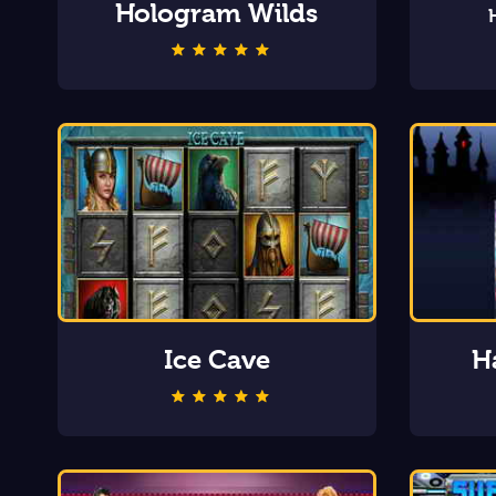
Hologram Wilds
Ice Cave
H