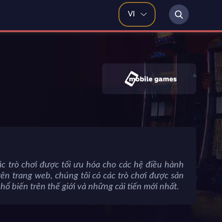
VI
ác trò chơi được tối ưu hóa cho các hệ điều hành
rên trang web, chúng tôi có các trò chơi được sản
hổ biến trên thế giới và những cải tiến mới nhất.