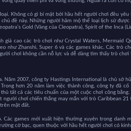
à vòng quay miễn phí và vòng thưởng. Ngoài ra còn có một 
loại. Không có gì bí mật bởi hầu hết người chơi đều yêu
ề chủ đề này. Những người hâm mộ thể loại lịch sử được đ
opatra’s Gold (Vàng của Cleopatra), Spirit of the Inca (L
ánh giá cao các trò chơi như Crystal Waters, Mermaid Q
eo như Zhanshi, Super 6 và các games khác. Các trò chơ
ười chơi không cần nỗ lực và dễ dàng tìm thấy trò chơi 
 Năm 2007, công ty Hastings International là chủ sở hữu
 Trong hơn 20 năm làm việc thành công, công ty đã c
 thủ tất cả các tiêu chuẩn của một cuộc chơi công bằng. 
một người chơi chiến thắng may mắn với trò Caribbean 2
trên mặt đất.
đó. Các games mới xuất hiện thường xuyên trong danh m
trường cờ bạc, quen thuộc với hầu hết người chơi có kin