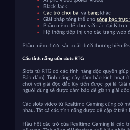
Xì phé video (poker video)
Black Jack
Các trò chơi bài
và
bảng
khác
Giải pháp tổng thể cho
sòng bạc trực
Phần mềm để chơi với các đại lý trực 
Hệ thống tiếp thị cho các trang web 
Phần mềm được sản xuất dưới thương hiệu Real
Các tính năng của slots RTG
Slots từ RTG có các tính năng độc quyền giúp 
Bảo đảm). Tính năng này đảm bảo kích hoạt ít
chơi với giải độc đắc lũy tiến được gọi là Giải 
người dùng sẽ được đảm bảo để giành giải độc
Các slots video từ Realtime Gaming cũng có một
nhau. Tất cả các tính năng được đề cập ở trên
Hầu hết các trò của Realtime Gaming là các tr