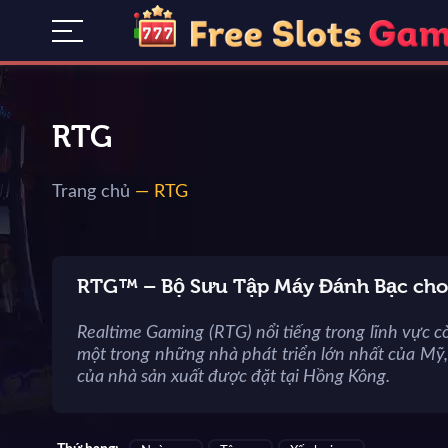
RTG
Trang chủ
—
RTG
RTG™ – Bộ Sưu Tập Máy Đánh Bạc cho 
Realtime Gaming (RTG) nổi tiếng trong lĩnh vực c
một trong những nhà phát triển lớn nhất của Mỹ, 
của nhà sản xuất được đặt tại Hồng Kông.