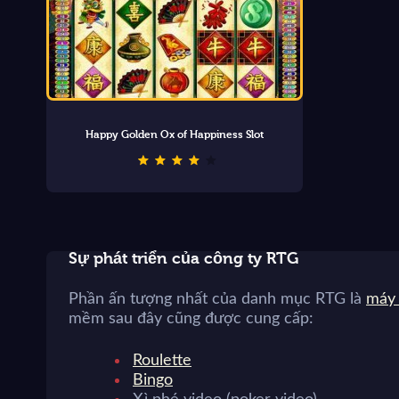
Happy Golden Ox of Happiness Slot
Sự phát triển của công ty RTG
Phần ấn tượng nhất của danh mục RTG là
máy 
mềm sau đây cũng được cung cấp:
Roulette
Bingo