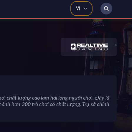
VI
ơi chất lượng cao làm hài lòng người chơi. Đây là
hành hơn 300 trò chơi có chất lượng. Trụ sở chính