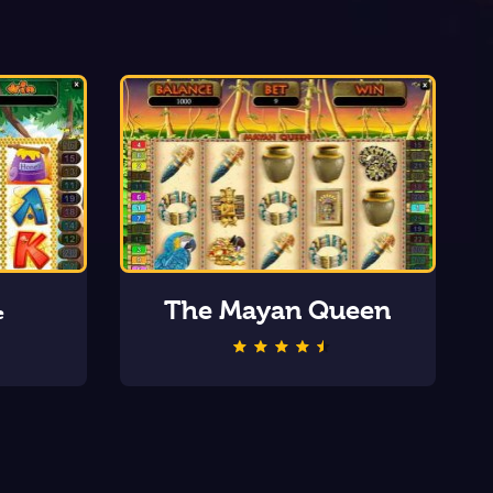
The Mayan Queen
e