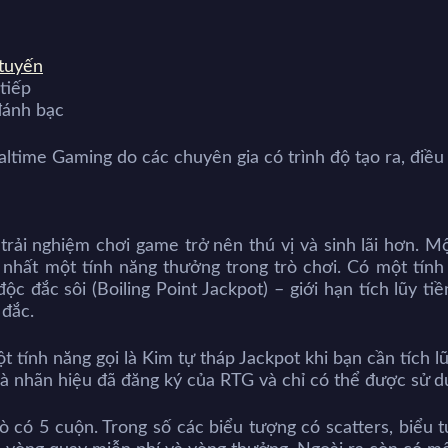
 tuyến
tiếp
đánh bạc
time Gaming do các chuyên gia có trình độ tạo ra, điều
trải nghiệm chơi game trở nên thú vị và sinh lãi hơn. M
 nhất một tính năng thưởng trong trò chơi. Có một tính
độc đắc sôi (Boiling Point Jackpot) – giới hạn tích lũy t
 đắc.
 tính năng gọi là Kim tự tháp Jackpot khi bạn cần tích l
 là nhãn hiệu đã đăng ký của RTG và chỉ có thể được sử 
ò có 5 cuộn. Trong số các biểu tượng có scatters, biểu 