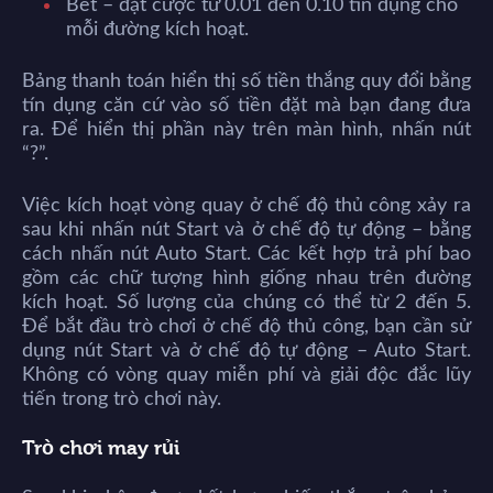
Bet – đặt cược từ 0.01 đến 0.10 tín dụng cho
mỗi đường kích hoạt.
Bảng thanh toán hiển thị số tiền thắng quy đổi bằng
tín dụng căn cứ vào số tiền đặt mà bạn đang đưa
ra. Để hiển thị phần này trên màn hình, nhấn nút
“?”.
Việc kích hoạt vòng quay ở chế độ thủ công xảy ra
sau khi nhấn nút Start và ở chế độ tự động – bằng
cách nhấn nút Auto Start. Các kết hợp trả phí bao
gồm các chữ tượng hình giống nhau trên đường
kích hoạt. Số lượng của chúng có thể từ 2 đến 5.
Để bắt đầu trò chơi ở chế độ thủ công, bạn cần sử
dụng nút Start và ở chế độ tự động – Auto Start.
Không có vòng quay miễn phí và giải độc đắc lũy
tiến trong trò chơi này.
Trò chơi may rủi