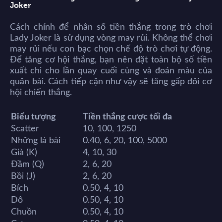
Joker
Cách chính để nhân số tiền thắng trong trò chơi
Lady Joker là sử dụng vòng may rủi. Không thể chơi
may rủi nếu con bạc chọn chế độ trò chơi tự động.
Để tăng cơ hội thắng, bạn nên đặt toàn bộ số tiền
xuất chi cho lần quay cuối cùng và đoán màu của
quân bài. Cách tiếp cận như vậy sẽ tăng gấp đôi cơ
hội chiến thắng.
Biểu tượng
Tiền thắng cược tối đa
Scatter
10, 100, 1250
Những lá bài
0.40, 6, 20, 100, 5000
Già (K)
4, 10, 30
Đầm (Q)
2, 6, 20
Bồi (J)
2, 6, 20
Bích
0.50, 4, 10
Dô
0.50, 4, 10
Chuồn
0.50, 4, 10