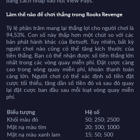
bằng cách nhấp vào nút View Pays.
Làm thế nào để chơi thắng trong Rooks Revenge
Tỷ lệ phần trăm mang lại thắng lợi cho người chơi là
94,53%. Con số này thấp hơn một chút so với các
bản phát hành khác của Betsoft. Tuy nhiên, bất kỳ
người chơi nào cũng có thể tăng kích thước của
tiền thắng. Bạn có thể nhận được số tiền thắng lớn
nhất trong các vòng quay miễn phí. Đặt cược càng
cao trong vòng quay miễn phí, khoản thanh toán
càng lớn. Người chơi có thể xác định số tiền đặt
cược tối thiểu, tăng dần số tiền đó và sau đó quay
lại đặt cược ban đầu sau mỗi loạt vòng quay miễn
phí.
Biểu tượng
Hệ số
Khối màu đỏ
50; 250; 2500
Mặt nạ màu tím
20; 100; 1000
Mặt nạ màu xanh lam
15; 50; 500