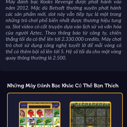
Máy đánh bạc Rooks Revenge được phát hành vào
năm 2012. Mặc dù Betsoft thường xuyên phát hành
các sản phẩm mới, slot này vẫn tiếp tục là một trong
những trò chơi phổ biến nhất được thương hiệu tung
ra. Slot video có cốt truyện dựa vào lịch sử và văn hóa
của người Aztec. Theo thông báo từ công ty, chiến
thắng tối đa có thể lên tới 2.330.000 credits. Máy chơi
trò chơi sử dụng công nghệ tuyết lở để mỗi vòng có
thể có thêm bội số lên tới 5. Hệ số tối đa cho một vòng
quay thông thường là 2.500.
Những Máy Đánh Bạc Khác Có Thể Bạn Thích