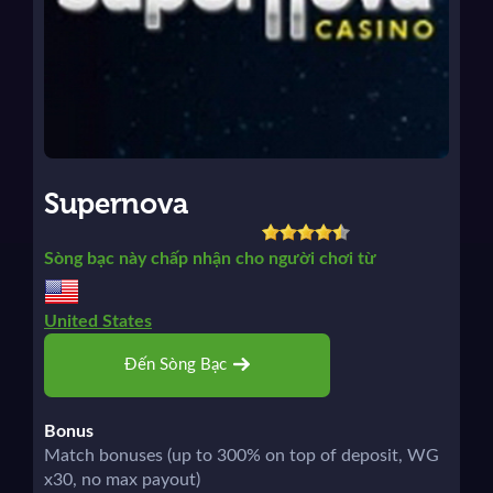
Supernova
Sòng bạc này chấp nhận cho người chơi từ
United States
Đến Sòng Bạc
Bonus
Match bonuses (up to 300% on top of deposit, WG
x30, no max payout)