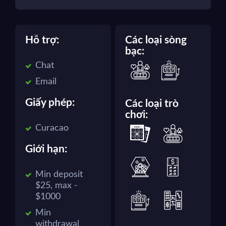
Hỗ trợ:
Các loại sòng
bạc:
Chat
Email
Giấy phép:
Các loại trò
chơi:
Curacao
Giới hạn:
Min deposit
$25, max -
$1000
Min
withdrawal