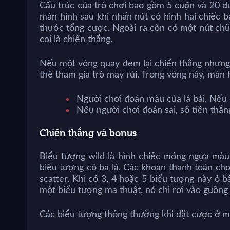
Cấu trúc của trò chơi bao gồm 5 cuộn và 20 đ
màn hình sau khi nhấn nút có hình hai chiếc b
thước tổng cược. Ngoài ra còn có một nút chữ
coi là chiến thắng.
Nếu một vòng quay đem lại chiến thắng nhưng k
thể tham gia trò may rủi. Trong vòng này, màn h
Người chơi đoán màu của lá bài. Nếu 
Nếu người chơi đoán sai, số tiền thắn
Chiến thắng và bonus
Biểu tượng wild là hình chiếc móng ngựa màu 
biểu tượng cỏ ba lá. Các khoản thanh toán cho
scatter. Khi có 3, 4 hoặc 5 biểu tượng này ở bấ
một biểu tượng ma thuật, nó chỉ rơi vào guồng 
Các biểu tượng thông thường khi đặt cược ở m