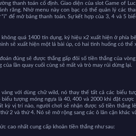
ường thanh toán cố định. Giao diện của slot Game of Luc
ánh răng. Nhờ menu này con bạc có thể quản lý các tham 
 “i” để mở bảng thanh toán. Sự kết hợp của 3, 4 và 5 bi
hông quá 1400 tín dụng, ký hiệu x2 xuất hiện ở phía bên
ình sẽ xuất hiện một lá bài úp, có hai tình huống có thể 
đoán đúng sẽ được thắng gấp đôi số tiền thắng của vòng 
g của lần quay cuối cùng sẽ mất và trò may rủi dừng lại.
vàng với dùng chữ wild, nó thay thế tất cả các biểu tư
 biểu tượng móng ngựa là 40, 400 và 2000 khi đặt cược 
t kỳ vị trí nào, người chơi sẽ nhận được số tiền thắng l
thứ 2 và thứ 4. Nó sẽ mở rộng sang các ô lân cận khác v
ức cao nhất cung cấp khoản tiền thắng như sau: