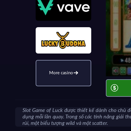
More casino
Slot Game of Luck được thiết kế dành cho chủ đề
dụng mỗi lần quay. Trong số các tính năng giải t
rủi, một biểu tượng wild và một scatter.