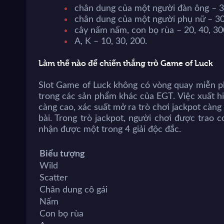
chân dung của một người đàn ông – 3
chân dung của một người phụ nữ – 30
cây nấm nấm, con bọ rùa – 20, 40, 30
A, K – 10, 30, 200.
Làm thế nào để chiến thắng trò Game of Luck
Slot Game of Luck không có vòng quay miễn phí
trong các sản phẩm khác của EGT. Việc xuất hi
càng cao, xác suất mở ra trò chơi jackpot càn
bài. Trong trò jackpot, người chơi được trao c
nhận được một trong 4 giải độc đắc.
Biểu tượng
Wild
Scatter
Chân dung cô gái
Nấm
Con bọ rùa