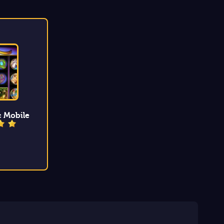
 Mobile
Gryphon’s Gold Mobile