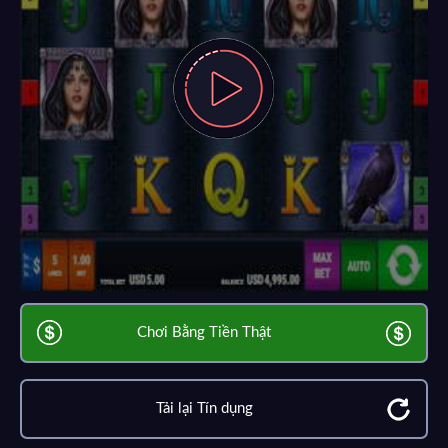
Chơi Bằng Tiền Thật
Tải lại Tín dụng