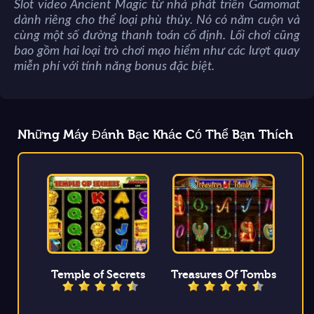
Slot video Ancient Magic từ nhà phát triển Gamomat
dành riêng cho thể loại phù thủy. Nó có năm cuộn và
cùng một số đường thanh toán cố định. Lối chơi cũng
bao gồm hai loại trò chơi mạo hiểm như các lượt quay
miễn phí với tính năng bonus đặc biệt.
Những Máy Đánh Bạc Khác Có Thể Bạn Thích
Temple of Secrets
Treasures Of Tombs