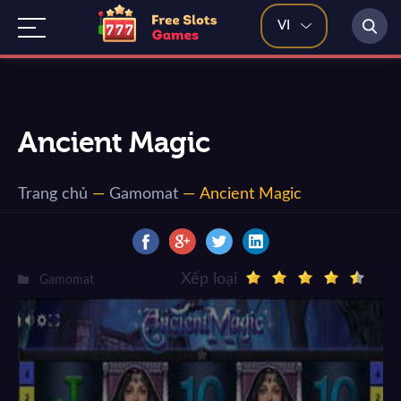
VI
Ancient Magic
Trang chủ
—
Gamomat
—
Ancient Magic
Xếp loại
Gamomat