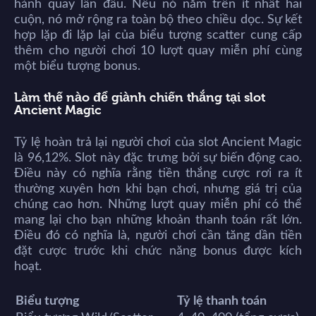
hành quay lần đầu. Nếu nó nằm trên ít nhất hai
cuộn, nó mở rộng ra toàn bộ theo chiều dọc. Sự kết
hợp lặp đi lặp lại của biểu tượng scatter cung cấp
thêm cho người chơi 10 lượt quay miễn phí cùng
một biểu tượng bonus.
Làm thế nào để giành chiến thắng tại slot
Ancient Magic
Tỷ lệ hoàn trả lại người chơi của slot Ancient Magic
là 96,12%. Slot này đặc trưng bởi sự biến động cao.
Điều này có nghĩa rằng tiền thắng cược rơi ra ít
thường xuyên hơn khi bạn chơi, nhưng giá trị của
chúng cao hơn. Những lượt quay miễn phí có thể
mang lại cho bạn những khoản thanh toán rất lớn.
Điều đó có nghĩa là, người chơi cần tăng dần tiền
đặt cược trước khi chức năng bonus được kích
hoạt.
Biểu tượng
Tỷ lệ thanh toán