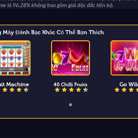
game là 96,28% không bao gồm giải độc đắc tiến bộ.
 Máy Đánh Bạc Khác Có Thể Bạn Thích
uit Machine
Go Wil
40 Chilli Fruits