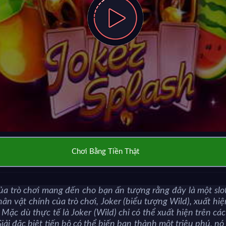
Chơi Bằng Tiền Thật
a trò chơi mang đến cho bạn ấn tượng rằng đây là một slot
n vật chính của trò chơi, Joker (biểu tượng Wild), xuất hiệ
ô. Mặc dù thực tế là Joker (Wild) chỉ có thể xuất hiện trên cá
Giải đặc biệt tiến bộ có thể biến bạn thành một triệu phú, 