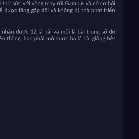
 thử sức với vòng may rủi Gamble và có cơ hội
hể được tăng gấp đôi và không bị nhà phát triển
ơi nhận được 12 lá bài và mỗi lá bài trong số đó
ền thắng, bạn phải mở được ba lá bài giống hệt