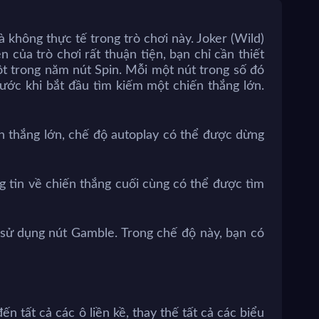
 không thực tế trong trò chơi này. Joker (Wild)
 của trò chơi rất thuận tiện, bạn chỉ cần thiết
ột trong năm nút Spin. Mỗi một nút trong số đó
trước khi bắt đầu tìm kiếm một chiến thắng lớn.
 thắng lớn, chế độ autoplay có thể được dừng
g tin về chiến thắng cuối cùng có thể được tìm
 sử dụng nút Gamble. Trong chế độ này, bạn có
n tất cả các ô liền kề, thay thế tất cả các biểu