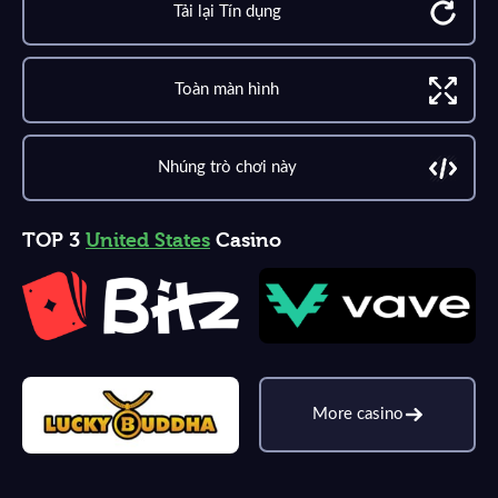
Tải lại Tín dụng
Toàn màn hình
Nhúng trò chơi này
TOP 3
United States
Casino
More casino