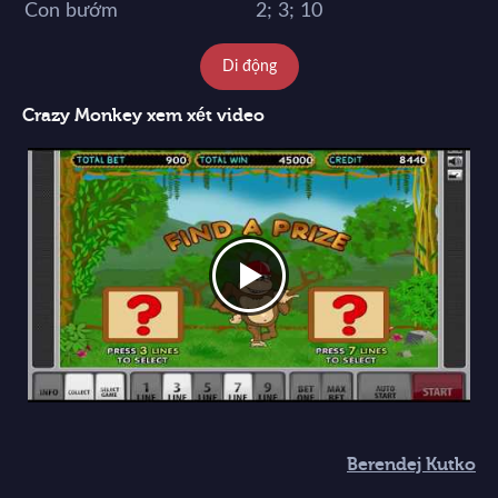
Con bướm
2; 3; 10
Di động
Crazy Monkey xem xét video
Berendej Kutko