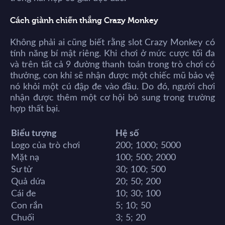
Cách giành chiến thắng Crazy Monkey
Không phải ai cũng biết rằng slot Crazy Monkey có
tính năng bí mật riêng. Khi chơi ở mức cược tối đa
và trên tất cả 9 đường thanh toán trong trò chơi có
thưởng, con khỉ sẽ nhận được một chiếc mũ bảo vệ
nó khỏi một cú đập đe vào đầu. Do đó, người chơi
nhận được thêm một cơ hội bỏ sung trong trường
hợp thất bại.
Biểu tượng
Hệ số
Logo của trò chơi
200; 1000; 5000
Mặt nạ
100; 500; 2000
Sư tử
30; 100; 500
Quả dứa
20; 50; 200
Cái đe
10; 30; 100
Con rắn
5; 10; 50
Chuối
3; 5; 20