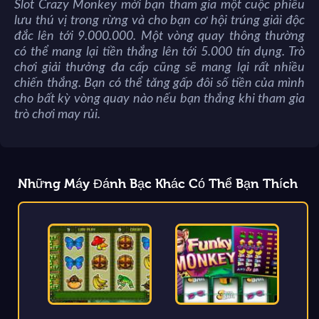
Slot Crazy Monkey mời bạn tham gia một cuộc phiêu
lưu thú vị trong rừng và cho bạn cơ hội trúng giải độc
đắc lên tới 9.000.000. Một vòng quay thông thường
có thể mang lại tiền thắng lên tới 5.000 tín dụng. Trò
chơi giải thưởng đa cấp cũng sẽ mang lại rất nhiều
chiến thắng. Bạn có thể tăng gấp đôi số tiền của mình
cho bất kỳ vòng quay nào nếu bạn thắng khi tham gia
trò chơi may rủi.
Những Máy Đánh Bạc Khác Có Thể Bạn Thích