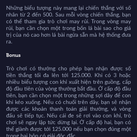
Những biểu tượng này mang lại chiến thắng với số
nhân từ 2 đến 500. Sau mỗi vòng chiến thắng, bạn
có thể tham gia trò chơi may rủi. Trong vòng may
rủi, bạn cần chọn một trong bốn lá bài sao cho giá
trị của nó cao hơn lá bài ngửa sẵn mà hệ thống đưa
ra.
Bonus
Trò chơi có thưởng cho phép bạn nhận được số
tiền thắng tối đa lên tới 125.000. Khi có 3 hoặc
nhiều biểu tượng con khỉ xuất hiện trên guồng, cấp
độ đầu tiên của vòng thưởng bắt đầu. Ở cấp độ đầu
tiên, bạn cần chọn một trong những sợi dây để con
khi kéo xuống. Nếu có chuối trên dây, bạn sẽ nhận
được các khoản thanh toán giải thưởng, và vòng
đấu sẽ tiếp tục. Nếu cái đe sẽ rơi vào con khỉ, trò
chơi sẽ ngay lập tức dừng lại. Ở cấp độ hai, bạn có
thể giành được tới 125.000 nếu bạn chọn đúng một
trong hai hộp có giải độc đắc.