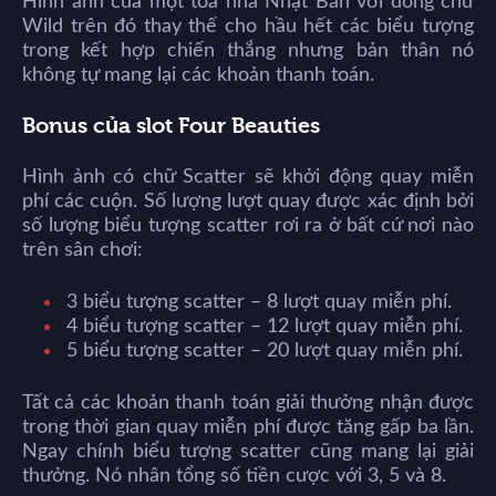
Hình ảnh của một tòa nhà Nhật Bản với dòng chữ
Wild trên đó thay thế cho hầu hết các biểu tượng
trong kết hợp chiến thắng nhưng bản thân nó
không tự mang lại các khoản thanh toán.
Bonus của slot Four Beauties
Hình ảnh có chữ Scatter sẽ khởi động quay miễn
phí các cuộn. Số lượng lượt quay được xác định bởi
số lượng biểu tượng scatter rơi ra ở bất cứ nơi nào
trên sân chơi:
3 biểu tượng scatter – 8 lượt quay miễn phí.
4 biểu tượng scatter – 12 lượt quay miễn phí.
5 biểu tượng scatter – 20 lượt quay miễn phí.
Tất cả các khoản thanh toán giải thưởng nhận được
trong thời gian quay miễn phí được tăng gấp ba lần.
Ngay chính biểu tượng scatter cũng mang lại giải
thưởng. Nó nhân tổng số tiền cược với 3, 5 và 8.