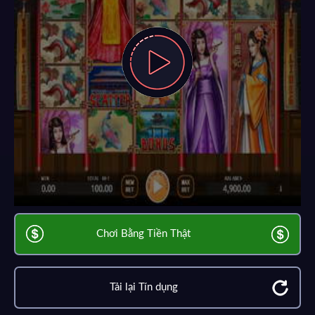
Chơi Bằng Tiền Thật
Tải lại Tín dụng