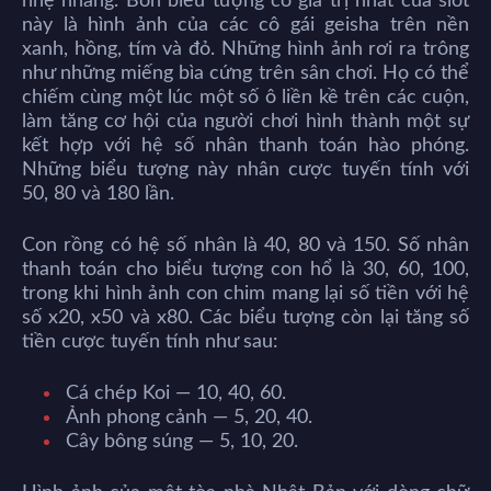
nhẹ nhàng. Bốn biểu tượng có giá trị nhất của slot
này là hình ảnh của các cô gái geisha trên nền
xanh, hồng, tím và đỏ. Những hình ảnh rơi ra trông
như những miếng bìa cứng trên sân chơi. Họ có thể
chiếm cùng một lúc một số ô liền kề trên các cuộn,
làm tăng cơ hội của người chơi hình thành một sự
kết hợp với hệ số nhân thanh toán hào phóng.
Những biểu tượng này nhân cược tuyến tính với
50, 80 và 180 lần.
Con rồng có hệ số nhân là 40, 80 và 150. Số nhân
thanh toán cho biểu tượng con hổ là 30, 60, 100,
trong khi hình ảnh con chim mang lại số tiền với hệ
số x20, x50 và x80. Các biểu tượng còn lại tăng số
tiền cược tuyến tính như sau:
Cá chép Koi — 10, 40, 60.
Ảnh phong cảnh — 5, 20, 40.
Cây bông súng — 5, 10, 20.