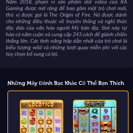
Năm 2018, phạm vi sản phẩm slot video của KA
Gaming được mở rộng để bao gồm một trò chơi mới,
thú vị được gọi là The Origin of Fire. Nó được dành
cho những điều thuộc về truyền thống và nghi thức
độc đáo của văn hóa người Mỹ bản địa. Slot này tự
hào có năm cuộn và cung cấp 243 cách để giành chiến
thắng lớn. Các tính năng hấp dẫn nhất của trò chơi là
biểu tượng wild và những lượt quay miễn phí với các
tùy chọn bổ sung có lợi.
Những Máy Đánh Bạc Khác Có Thể Bạn Thích