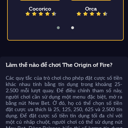
Cocorico
Orca
Làm thế nào để chơi The Origin of Fire?
Các quy tắc của trò chơi cho phép đặt cược số tiền
khác nhau tính bằng tín dụng trong khoảng 25-
2.500 mỗi lượt quay. Để điều chỉnh tham số này,
người chơi cần sử dụng một menu đặc biệt, mở ra
bằng nút New Bet. Ở đó, họ có thể chọn số tiền
đặt cược ưa thích là 25, 125, 250, 625 và 2.500 tín
dụng. Để đặt cược số tiền tín dụng tối đa chỉ với
một cú nhấp chuột, người chơi có thể sử dụng nút