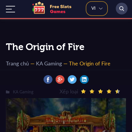
VI
The Origin of Fire
Trang chủ
—
KA Gaming
—
The Origin of Fire
Xếp loại
KA Gaming