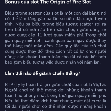
Bonus của slot The Origin of Fire Slot
Biểu tượng scatter của slot là một con đại bàng, nó
có thể làm tăng gấp ba lần số tiền đặt cược tuyến
tính. Nếu ba biểu tượng biểu tượng scatter rơi ra
trên bất cứ nơi nào trên sân chơi, người dùng sẽ
được cung cấp 11 lượt quay miễn phí. Trong thời
gian quay miễn phí, cảnh quan ban ngày được thay
thế bằng một màn đêm. Các quy tắc của trò chơi
cũng được thay đổi theo cách rất có lợi cho người
dùng: các khoản thanh toán cho tất cả các kết hợp
bao gồm biểu tượng wild được nhân với năm lần.
Làm thế nào để giành chiến thắng?
RTP (Tỷ lệ hoàn trả lại người chơi) của slot là 96,1%.
Người chơi có thể mong đợi những khoản thanh
toán hào phóng nhất trong thời gian quay miễn phí.
Nếu tại thời điểm kích hoạt chúng, mức đặt cược là
tối đa, người chơi có thể nhận được những khoản