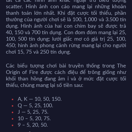
tất cả các hình ảnh khác ngoại trừ biểu tượng
scatter. Hình ảnh con cáo mang lại những khoản
thanh toán lớn nhất. Khi đặt cược tối thiểu, phần
thưởng của người chơi sẽ là 100, 1.000 và 3.500 tín
dụng. Hình ảnh của hai con chim bay sẽ được trả
40, 150 và 700 tín dụng. Con đom đóm mang lại 25,
100, 500 tín dụng; lưới giấc mơ có giá trị 25, 100,
450; hình ảnh phong cảnh rừng mang lại cho người
chơi 15, 75 và 250 tín dụng.
Các biểu tượng chơi bài truyền thống trong The
Origin of Fire được cách điệu để trông giống như
khối than hồng đang âm ỉ và ở mức đặt cược tối
thiểu, chúng mang lại số tiền sau:
A, K — 10, 50, 150.
Q — 5, 25, 100.
J — 5, 25, 75.
10 – 5, 20, 75.
9 – 5, 20, 50.