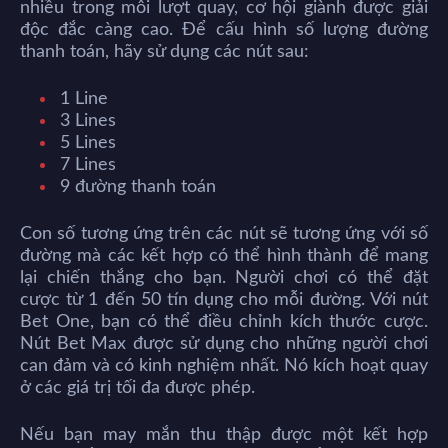
nhiều trong mỗi lượt quay, cơ hội giành được giải
độc đắc càng cao. Để cấu hình số lượng đường
thanh toán, hãy sử dụng các nút sau:
1 Line
3 Lines
5 Lines
7 Lines
9 đường thanh toán
Con số tương ứng trên các nút sẽ tương ứng với số
đường mà các kết hợp có thể hình thành để mang
lại chiến thắng cho bạn. Người chơi có thể đặt
cược từ 1 đến 50 tín dụng cho mỗi đường. Với nút
Bet One, bạn có thể điều chỉnh kích thước cược.
Nút Bet Max được sử dụng cho những người chơi
can đảm và có kinh nghiệm nhất. Nó kích hoạt quay
ở các giá trị tối đa được phép.
Nếu bạn may mắn thu thập được một kết hợp