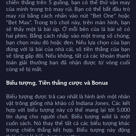
chiến thắng trên 5 guồng, bạn có thể thử vận may
của mình trong trò may rủi. Bạn có thể bắt đầu trò
may rủi bằng cách nhấn vào nút “Bet One” hoặc
“Bet Max”. Trong trò chơi này, trên màn hình, bạn
sẽ thấy một lá bài úp. Ở mỗi bên của lá bài sẽ có
hai phím. Bằng cách nhấp vào một trong số chúng,
bạn chọn màu đỏ hoặc đen. Nếu lựa chọn của bạn
đúng với lá bài của nhà cái, số tiền thắng của bạn
sẽ tăng gấp đôi. Nếu không, tất cả các khoản thanh
toán giải thưởng bạn đã nhận được từ vòng cuối
cùng sẽ bị mất.
Biểu tượng, Tiền thắng cược và Bonus
Biểu tượng được trả cao nhất là hình ảnh một nhân
vật trông giống nhà khảo cổ Indiana Jones. Các kết
hợp với biểu tượng này có thể mang lại tới 5.000
tín dụng cho người chơi. Biểu tượng wild là một
cuốn sách. Nó thay thế tất cả các biểu tượng khác
trong chiến thắng kết hợp. Biểu tượng này động