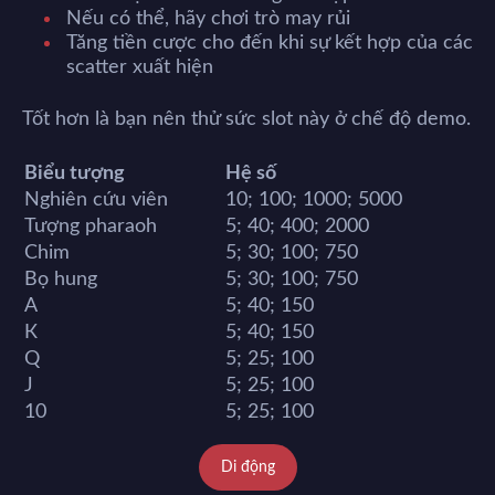
Nếu có thể, hãy chơi trò may rủi
Tăng tiền cược cho đến khi sự kết hợp của các
scatter xuất hiện
Tốt hơn là bạn nên thử sức slot này ở chế độ demo.
Biểu tượng
Hệ số
Nghiên cứu viên
10; 100; 1000; 5000
Tượng pharaoh
5; 40; 400; 2000
Chim
5; 30; 100; 750
Bọ hung
5; 30; 100; 750
А
5; 40; 150
К
5; 40; 150
Q
5; 25; 100
J
5; 25; 100
10
5; 25; 100
Di động