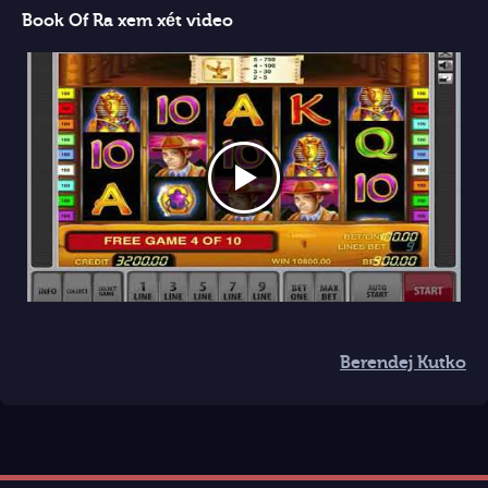
Book Of Ra xem xét video
Berendej Kutko