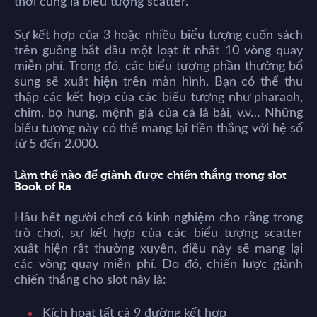
thời cũng là biểu tượng scatter.
Sự kết hợp của 3 hoặc nhiều biểu tượng cuốn sách
trên guồng bắt đầu một loạt ít nhất 10 vòng quay
miễn phí. Trong đó, các biểu tượng phần thưởng bổ
sung sẽ xuất hiện trên màn hình. Bạn có thể thu
thập các kết hợp của các biểu tượng như pharaoh,
chim, bọ hung, mệnh giá của cá lá bài, v.v… Những
biểu tượng này có thể mang lại tiền thắng với hệ số
từ 5 đến 2.000.
Làm thế nào để giành được chiến thắng trong slot
Book of Ra
Hầu hết người chơi có kinh nghiệm cho rằng trong
trò chơi, sự kết hợp của các biểu tượng scatter
xuất hiện rất thường xuyên, điều này sẽ mang lại
các vòng quay miễn phí. Do đó, chiến lược giành
chiến thắng cho slot này là:
Kích hoạt tất cả 9 đường kết hợp