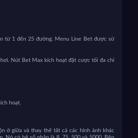
ọn từ 1 đến 25 đường. Menu Line Bet được sử
hơi. Nút Bet Max kích hoạt đặt cược tối đa chỉ
ích hoạt.
n ở giữa và thay thế tất cả các hình ảnh khác
on. Nó có hệ số nhân là 8, 75, 500 và 5000. Bên