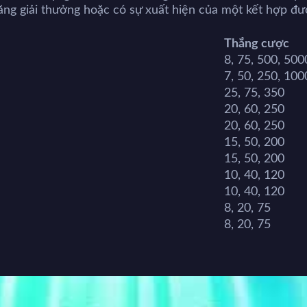
ăng giải thưởng hoặc có sự xuất hiện của một kết hợp đượ
Thắng cược
8, 75, 500, 500
7, 50, 250, 100
25, 75, 350
20, 60, 250
20, 60, 250
15, 50, 200
15, 50, 200
10, 40, 120
10, 40, 120
8, 20, 75
8, 20, 75