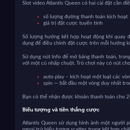
Slot video Atlantis Queen có hai cài đặt cần đi
số lượng đường thanh toán kích hoạt
giá trị đặt cược tuyến tính
Số lượng hướng kết hợp hoạt động khi quay 
dụng để điều chỉnh đặt cược trên mỗi hướng kíc
Sử dụng nút Info để mở bảng thanh toán, trong
với một cú nhấp chuột. Trò chơi này có nút ch
auto play – kích hoạt một loạt các v
spin — bắt đầu một vòng duy nhất tro
Bạn có thể nhận được khoản thanh toán cho 2-
Biểu tượng và tiền thắng cược
Atlantis Queen sử dụng hình ảnh một người ph
ngoại trừ biểu tượng scatter trong kết hợp chi