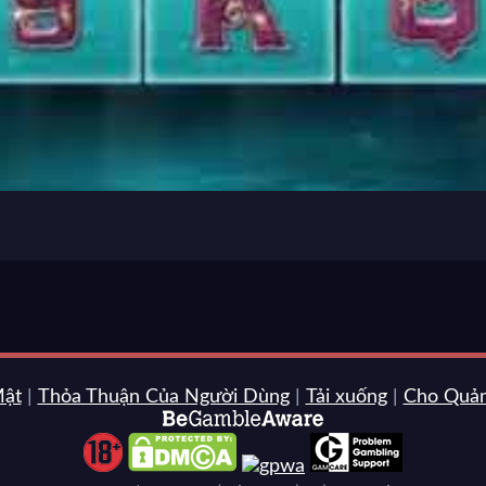
Mật
|
Thỏa Thuận Của Người Dùng
|
Tải xuống
|
Cho Quản