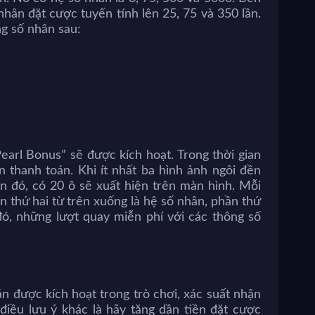
nhân đặt cược tuyến tính lên 25, 75 và 350 lần.
ng số nhân sau:
earl Bonus” sẽ được kích hoạt. Trong thời gian
 thanh toán. Khi ít nhất ba hình ảnh ngôi đền
n đó, có 20 ô sẽ xuất hiện trên màn hình. Mỗi
 thứ hai từ trên xuống là hệ số nhân, phần thứ
đó, những lượt quay miễn phí với các thông số
n được kích hoạt trong trò chơi, xác suất nhận
iều lưu ý khác là hãy tăng dần tiền đặt cược