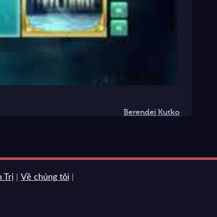
Berendej Kutko
 Trị
|
Về chúng tôi
|