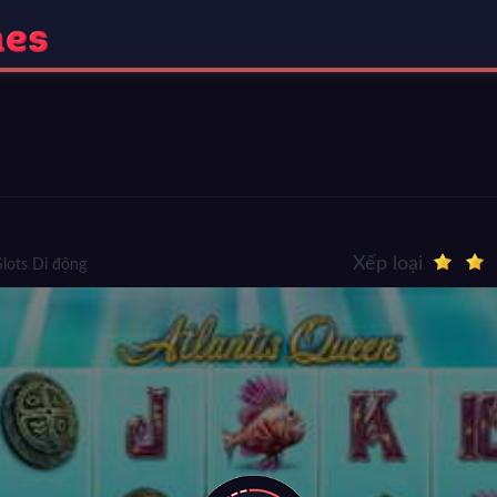
Xếp loại
Slots Di động