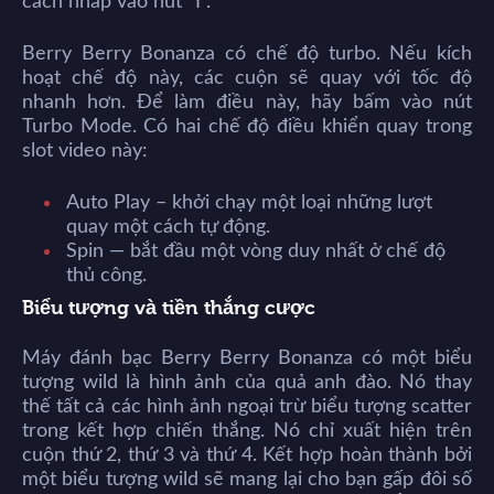
cách nhấp vào nút “I”.
Berry Berry Bonanza có chế độ turbo. Nếu kích
hoạt chế độ này, các cuộn sẽ quay với tốc độ
nhanh hơn. Để làm điều này, hãy bấm vào nút
Turbo Mode. Có hai chế độ điều khiển quay trong
slot video này:
Auto Play – khởi chạy một loại những lượt
quay một cách tự động.
Spin — bắt đầu một vòng duy nhất ở chế độ
thủ công.
Biểu tượng và tiền thắng cược
Máy đánh bạc Berry Berry Bonanza có một biểu
tượng wild là hình ảnh của quả anh đào. Nó thay
thế tất cả các hình ảnh ngoại trừ biểu tượng scatter
trong kết hợp chiến thắng. Nó chỉ xuất hiện trên
cuộn thứ 2, thứ 3 và thứ 4. Kết hợp hoàn thành bởi
một biểu tượng wild sẽ mang lại cho bạn gấp đôi số