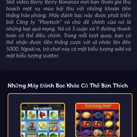
Slot video Berry Berry Bonanza mời bạn tham gia thu
hoạch một vụ mùa bội thu với những khoản tiền
thắng hào phóng. Máy đánh bạc này được phát triển
bởi Công ty “Playtech” và chủ đề chính của nó là
những loại quả mọng. Nó có 5 cuộn và 9 đường thanh
toán có thể điều chỉnh. Trong mỗi lượt quay, bạn có
thể nhận được tiền thắng cược với số nhân lên đến
5000. Ngoài ra, trò chơi này có một biểu tượng wild và
một biểu tượng scatter.
Những Máy Đánh Bạc Khác Có Thể Bạn Thích