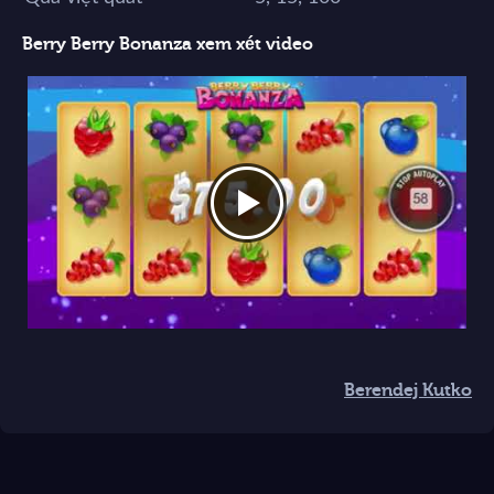
Berry Berry Bonanza xem xét video
Berendej Kutko