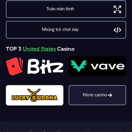
Toàn màn hình
Nhúng trò chơi này
TOP 3
United States
Casino
More casino