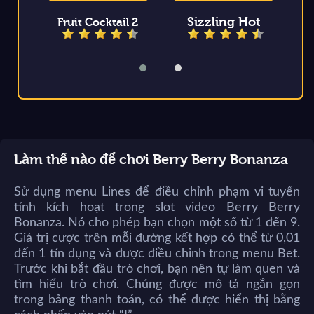
Sizzling Hot
Fruit Cocktail 2
U
Làm thế nào để chơi Berry Berry Bonanza
Sử dụng menu Lines để điều chỉnh phạm vi tuyến
tính kích hoạt trong slot video Berry Berry
Bonanza. Nó cho phép bạn chọn một số từ 1 đến 9.
Giá trị cược trên mỗi đường kết hợp có thể từ 0,01
đến 1 tín dụng và được điều chỉnh trong menu Bet.
Trước khi bắt đầu trò chơi, bạn nên tự làm quen và
tìm hiểu trò chơi. Chúng được mô tả ngắn gọn
trong bảng thanh toán, có thể được hiển thị bằng