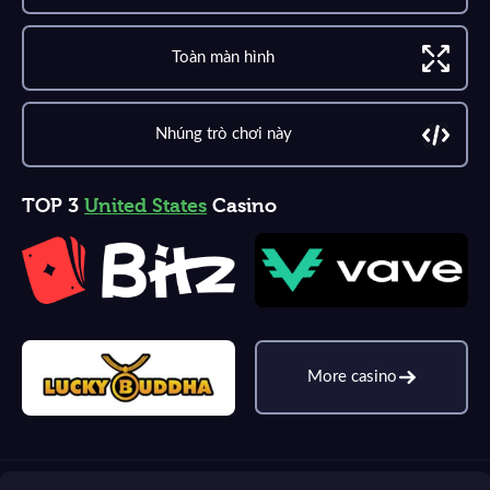
Toàn màn hình
Nhúng trò chơi này
TOP 3
United States
Casino
More casino