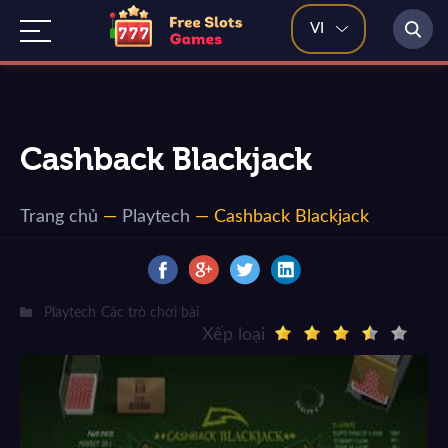
VI
Cashback Blackjack
Trang chủ
—
Playtech
—
Cashback Blackjack
Playtech
Các trò chơi bài
Xếp loại