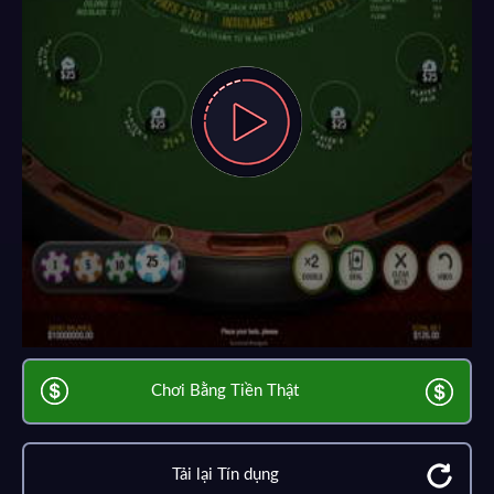
Chơi Bằng Tiền Thật
Tải lại Tín dụng