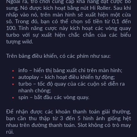
Ngoài ra, trò chơi cung cấp khả năng đặt cược bổ
sung. Nó được kích hoạt bằng nút Hi Roller. Sau khi
nhấp vào nó, trên màn hình sẽ xuất hiện một cửa
sô. Trong đó, bạn có thể chọn số tiền từ 0,1 đến
100. Tính năng cược này kích hoạt các vòng quay
turbo với sự xuất hiện chắc chắn của các biểu
tượng wild.
Trên bảng điều khiển, có các phím như sau:
info – hiển thị bảng xuất chi trên màn hình;
autoplay – kích hoạt điều khiển tự động;
turbo – tốc độ quay của các cuộn sẽ diễn ra
nhanh chóng;
spin – bắt đầu các vòng quay.
Để nhận được các khoản thanh toán giải thưởng,
bạn cần thu thập từ 3 đến 5 hình ảnh giống hệt
nhau trên đường thanh toán. Slot không có trò may
rủi.