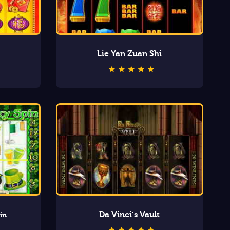
Lie Yan Zuan Shi
Da Vinci's Vault
in