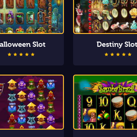
alloween Slot
Destiny Slo