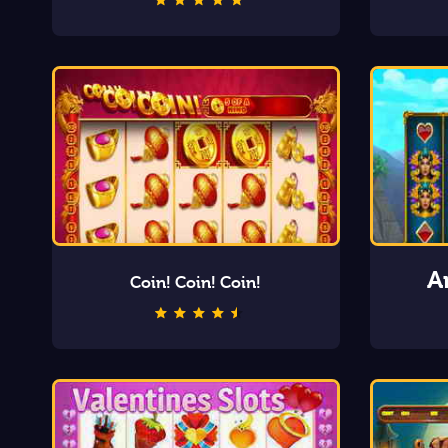
A
Coin! Coin! Coin!