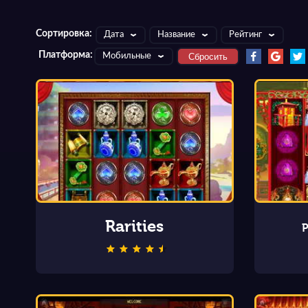
Дата
Название
Рей
Сортировка:
Дата
Название
Рейтинг
Платформа
Платформа:
Мобильные
Сбросить
Rarities
P