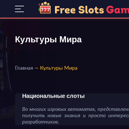
Культуры Мира
Главная
—
Культуры Мира
Национальные слоты
Во многих игровых автоматах, представле
получить новые знания и просто интере
разработчиков.