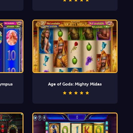
lympus
Age of Gods: Mighty Midas