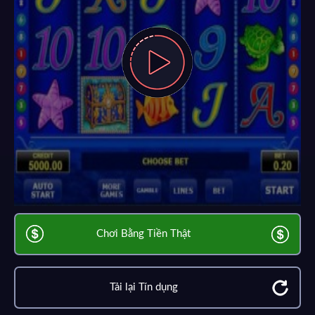
Chơi Bằng Tiền Thật
Tải lại Tín dụng