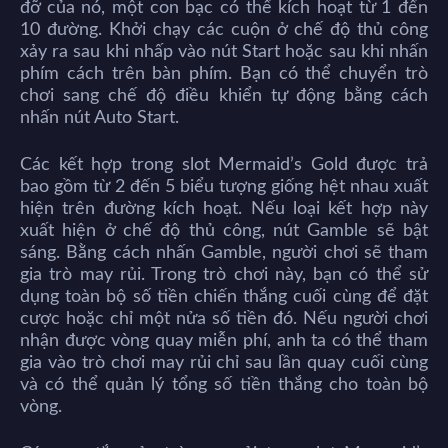
đỡ của nó, một con bạc có thể kích hoạt từ 1 đến
10 đường. Khởi chạy các cuộn ở chế độ thủ công
xảy ra sau khi nhấp vào nút Start hoặc sau khi nhấn
phím cách trên bàn phím. Bạn có thể chuyển trò
chơi sang chế độ điều khiển tự động bằng cách
nhấn nút Auto Start.
Các kết hợp trong slot Mermaid’s Gold được trả
bao gồm từ 2 đến 5 biểu tượng giống hệt nhau xuất
hiện trên đường kích hoạt. Nếu loại kết hợp này
xuất hiện ở chế độ thủ công, nút Gamble sẽ bật
sáng. Bằng cách nhấn Gamble, người chơi sẽ tham
gia trò may rủi. Trong trò chơi này, bạn có thể sử
dụng toàn bộ số tiền chiến thắng cuối cùng để đặt
cược hoặc chỉ một nửa số tiền đó. Nếu người chơi
nhận được vòng quay miễn phí, anh ta có thể tham
gia vào trò chơi may rủi chỉ sau lần quay cuối cùng
và có thể quản lý tổng số tiền thắng cho toàn bộ
vòng.