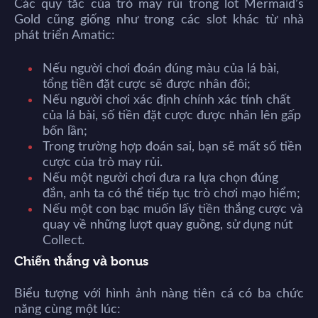
Các quy tắc của trò may rủi trong lot Mermaid’s
Gold cũng giống như trong các slot khác từ nhà
phát triển Amatic:
Nếu người chơi đoán đúng màu của lá bài,
tổng tiền đặt cược sẽ được nhân đôi;
Nếu người chơi xác định chính xác tính chất
của lá bài, số tiền đặt cược được nhân lên gấp
bốn lần;
Trong trường hợp đoán sai, bạn sẽ mất số tiền
cược của trò may rủi.
Nếu một người chơi đưa ra lựa chọn đúng
đắn, anh ta có thể tiếp tục trò chơi mạo hiểm;
Nếu một con bạc muốn lấy tiền thắng cược và
quay về những lượt quay guồng, sử dụng nút
Collect.
Chiến thắng và bonus
Biểu tượng với hình ảnh nàng tiên cá có ba chức
năng cùng một lúc: