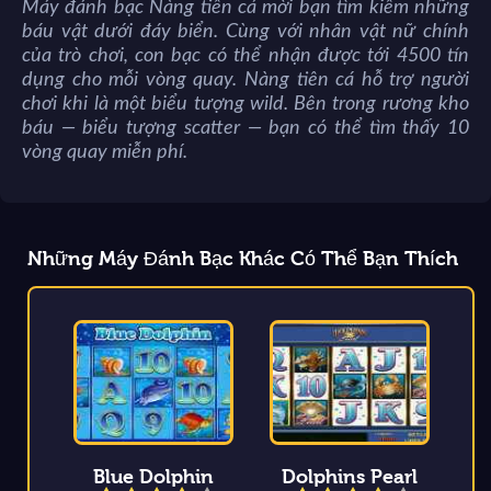
Máy đánh bạc Nàng tiên cá mời bạn tìm kiếm những
báu vật dưới đáy biển. Cùng với nhân vật nữ chính
của trò chơi, con bạc có thể nhận được tới 4500 tín
dụng cho mỗi vòng quay. Nàng tiên cá hỗ trợ người
chơi khi là một biểu tượng wild. Bên trong rương kho
báu — biểu tượng scatter — bạn có thể tìm thấy 10
vòng quay miễn phí.
Những Máy Đánh Bạc Khác Có Thể Bạn Thích
Blue Dolphin
Dolphins Pearl
Dol