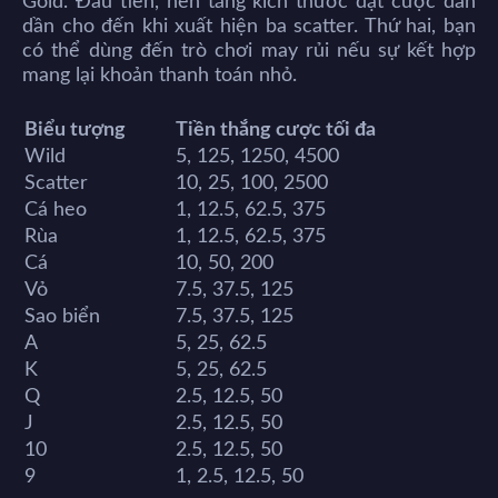
Gold. Đầu tiên, nên tăng kích thước đặt cược dần
dần cho đến khi xuất hiện ba scatter. Thứ hai, bạn
có thể dùng đến trò chơi may rủi nếu sự kết hợp
mang lại khoản thanh toán nhỏ.
Biểu tượng
Tiền thắng cược tối đa
Wild
5, 125, 1250, 4500
Scatter
10, 25, 100, 2500
Cá heo
1, 12.5, 62.5, 375
Rùa
1, 12.5, 62.5, 375
Cá
10, 50, 200
Vỏ
7.5, 37.5, 125
Sao biển
7.5, 37.5, 125
A
5, 25, 62.5
K
5, 25, 62.5
Q
2.5, 12.5, 50
J
2.5, 12.5, 50
10
2.5, 12.5, 50
9
1, 2.5, 12.5, 50