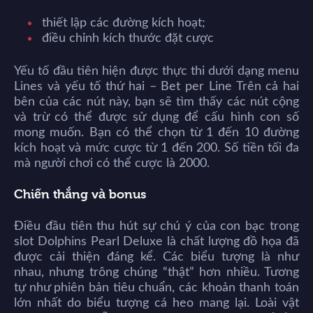
thiết lập các đường kích hoạt;
điều chỉnh kích thước đặt cược
Yếu tố đầu tiên hiện được thực thi dưới dạng menu
Lines và yếu tố thứ hai – Bet per Line Trên cả hai
bên của các nút này, bạn sẽ tìm thấy các nút cộng
và trừ có thể được sử dụng để cấu hình con số
mong muốn. Bạn có thể chọn từ 1 đến 10 đường
kích hoạt và mức cược từ 1 đến 200. Số tiền tối đa
mà người chơi có thể cược là 2000.
Chiến thắng và bonus
Điều đầu tiên thu hút sự chú ý của con bạc trong
slot Dolphins Pearl Deluxe là chất lượng đồ họa đã
được cải thiện đáng kể. Các biểu tượng là như
nhau, nhưng trông chúng “thật” hơn nhiều. Tương
tự như phiên bản tiêu chuẩn, các khoản thanh toán
lớn nhất do biểu tượng cá heo mang lại. Loài vật