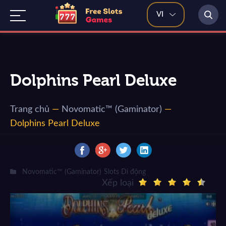
VI
Dolphins Pearl Deluxe
Trang chủ
—
Novomatic™ (Gaminator)
—
Dolphins Pearl Deluxe
Novomatic™ (Gaminator)
Slots Di động
Xếp loại