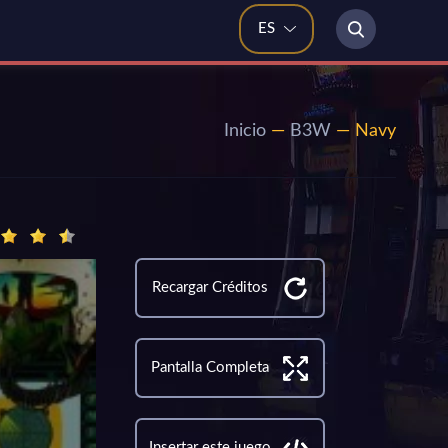
ES
Inicio
—
B3W
—
Navy
Recargar Créditos
Pantalla Completa
Insertar este juego