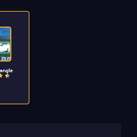
Champagne
angle