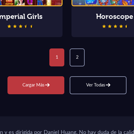
mperial Girls
Horoscope
1
2
Cargar Más
Ver Todas
y es dirigida por Daniel Huang. No hay duda de la calid