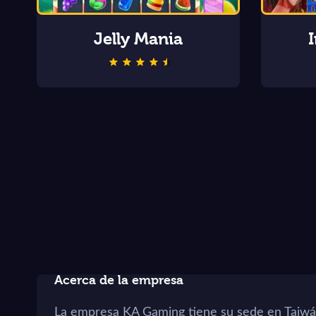
Jelly Mania
I
Acerca de la empresa
La empresa KA Gaming tiene su sede en Taiwán 