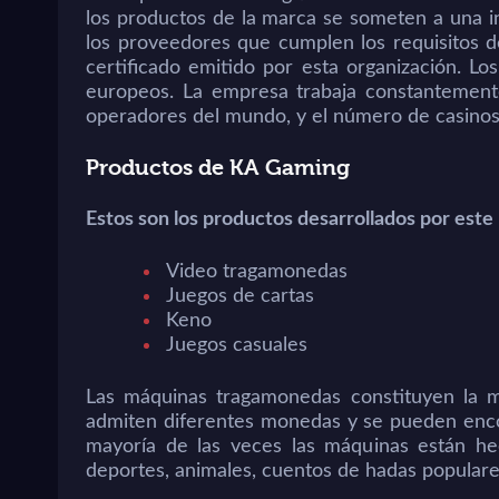
los productos de la marca se someten a una i
los proveedores que cumplen los requisitos 
certificado emitido por esta organización. L
europeos. La empresa trabaja constantemente
operadores del mundo, y el número de casinos
Productos de KA Gaming
Estos son los productos desarrollados por este
Video tragamonedas
Juegos de cartas
Keno
Juegos casuales
Las máquinas tragamonedas constituyen la ma
admiten diferentes monedas y se pueden encon
mayoría de las veces las máquinas están hec
deportes, animales, cuentos de hadas populares