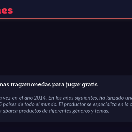
nas tragamonedas para jugar gratis
ra vez en el año 2014. En los años siguientes, ha lanzado 
 25 países de todo el mundo. El productor se especializa en 
a abarca productos de diferentes géneros y temas.