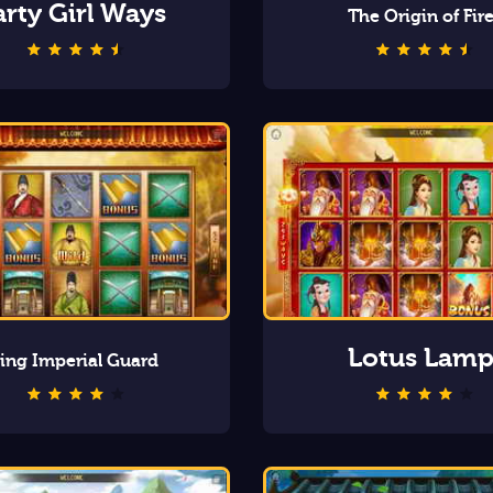
arty Girl Ways
The Origin of Fir
Lotus Lam
ing Imperial Guard