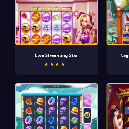
Live Streaming Star
Leg