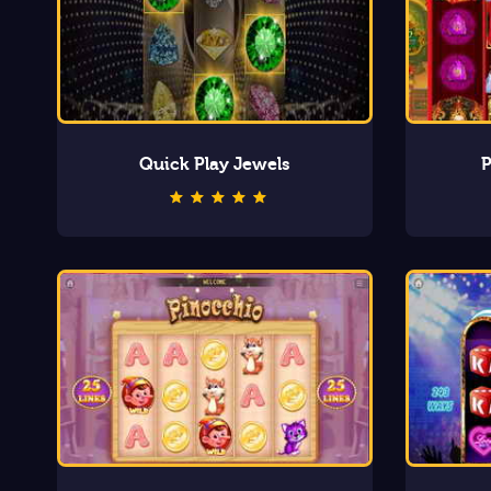
Quick Play Jewels
P