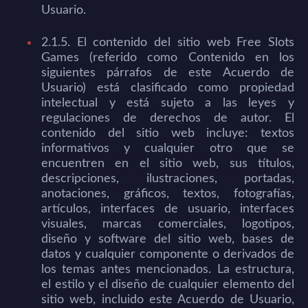
Usuario.
2.1.5. El contenido del sitio web Free Slots
Games (referido como Contenido en los
siguientes párrafos de este Acuerdo de
Usuario) está clasificado como propiedad
intelectual y está sujeto a las leyes y
regulaciones de derechos de autor. El
contenido del sitio web incluye: textos
informativos y cualquier otro que se
encuentren en el sitio web, sus títulos,
descripciones, ilustraciones, portadas,
anotaciones, gráficos, textos, fotografías,
artículos, interfaces de usuario, interfaces
visuales, marcas comerciales, logotipos,
diseño y software del sitio web, bases de
datos y cualquier componente o derivados de
los temas antes mencionados. La estructura,
el estilo y el diseño de cualquier elemento del
sitio web, incluido este Acuerdo de Usuario,