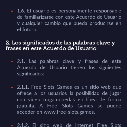
1.6. El usuario es personalmente responsable
de familiarizarse con este Acuerdo de Usuario
y cualquier cambio que pueda producirse en
el futuro.
2. Los significados de las palabras clave y
frases en este Acuerdo de Usuario
2.1. Las palabras clave y frases de este
Acuerdo de Usuario tienen los siguientes
significados:
2.1.1. Free Slots Games es un sitio web que
ofrece a los usuarios la posibilidad de jugar
con video tragamonedas en línea de forma
gratuita. A Free Slots Games se puede
acceder en www.free-slots.games.
2.1.2. El sitio web de Internet Free Slots