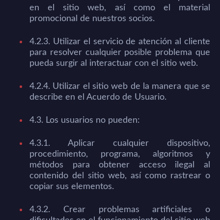
en el sitio web, así como el material
promocional de nuestros socios.
4.2.3. Utilizar el servicio de atención al cliente
para resolver cualquier posible problema que
pueda surgir al interactuar con el sitio web.
4.2.4. Utilizar el sitio web de la manera que se
describe en el Acuerdo de Usuario.
4.3. Los usuarios no pueden:
4.3.1. Aplicar cualquier dispositivo,
procedimiento, programa, algoritmos y
métodos para obtener acceso ilegal al
contenido del sitio web, así como rastrear o
copiar sus elementos.
4.3.2. Crear problemas artificiales o