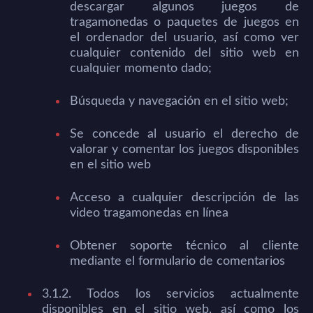
descargar algunos juegos de
tragamonedas o paquetes de juegos en
el ordenador del usuario, así como ver
cualquier contenido del sitio web en
cualquier momento dado;
Búsqueda y navegación en el sitio web;
Se concede al usuario el derecho de
valorar y comentar los juegos disponibles
en el sitio web
Acceso a cualquier descripción de las
video tragamonedas en línea
Obtener soporte técnico al cliente
mediante el formulario de comentarios
3.1.2. Todos los servicios actualmente
disponibles en el sitio web, así como los