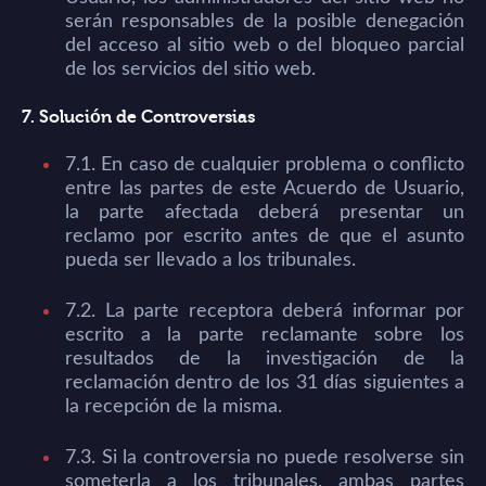
serán responsables de la posible denegación
del acceso al sitio web o del bloqueo parcial
de los servicios del sitio web.
7. Solución de Controversias
7.1. En caso de cualquier problema o conflicto
entre las partes de este Acuerdo de Usuario,
la parte afectada deberá presentar un
reclamo por escrito antes de que el asunto
pueda ser llevado a los tribunales.
7.2. La parte receptora deberá informar por
escrito a la parte reclamante sobre los
resultados de la investigación de la
reclamación dentro de los 31 días siguientes a
la recepción de la misma.
7.3. Si la controversia no puede resolverse sin
someterla a los tribunales, ambas partes