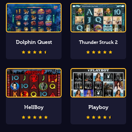
Dolphin Quest
Thunder Struck 2
HellBoy
Playboy