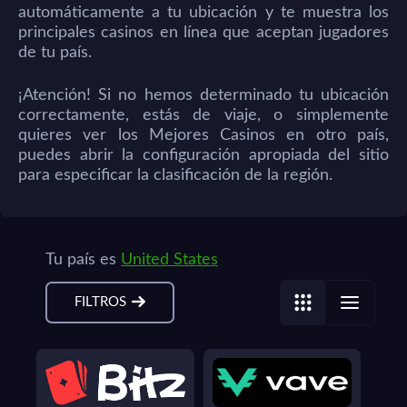
automáticamente a tu ubicación y te muestra los
principales casinos en línea que aceptan jugadores
de tu país.
¡Atención! Si no hemos determinado tu ubicación
correctamente, estás de viaje, o simplemente
quieres ver los Mejores Casinos en otro país,
puedes abrir la configuración apropiada del sitio
para especificar la clasificación de la región.
Tu país es
United States
FILTROS