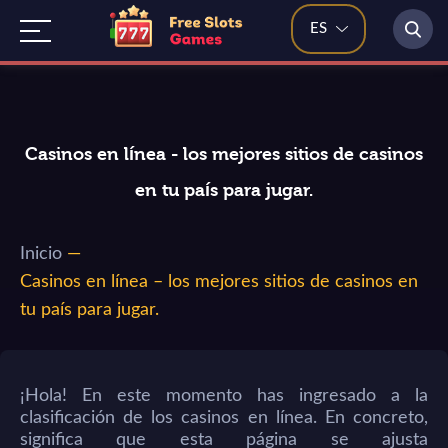
ES
Casinos en línea - los mejores sitios de casinos
en tu país para jugar.
Inicio
—
Casinos en línea – los mejores sitios de casinos en
tu país para jugar.
¡Hola! En este momento has ingresado a la
clasificación de los casinos en línea. En concreto,
significa que esta página se ajusta