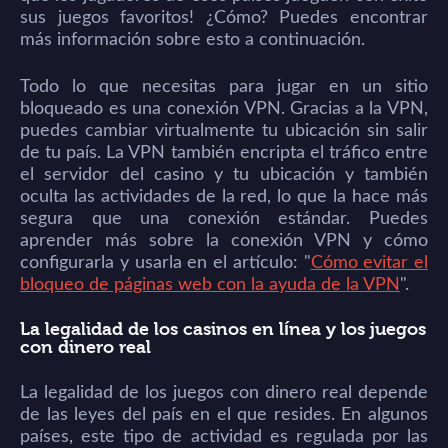
sus juegos favoritos! ¿Cómo? Puedes encontrar
más información sobre esto a continuación.
Todo lo que necesitas para jugar en un sitio
bloqueado es una conexión VPN. Gracias a la VPN,
puedes cambiar virtualmente tu ubicación sin salir
de tu país. La VPN también encripta el tráfico entre
el servidor del casino y tu ubicación y también
oculta las actividades de la red, lo que la hace más
segura que una conexión estándar. Puedes
aprender más sobre la conexión VPN y cómo
configurarla y usarla en el artículo: "
Cómo evitar el
bloqueo de páginas web con la ayuda de la VPN
".
La legalidad de los casinos en línea y los juegos
con dinero real
La legalidad de los juegos con dinero real depende
de las leyes del país en el que resides. En algunos
países, este tipo de actividad es regulada por las