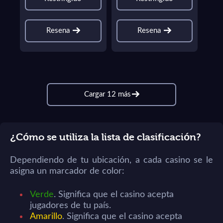
Resena
Resena
Cargar 12 más
¿Cómo se utiliza la lista de clasificación?
Dependiendo de tu ubicación, a cada casino se le
asigna un marcador de color:
Verde
. Significa que el casino acepta
jugadores de tu país.
Amarillo
. Significa que el casino acepta