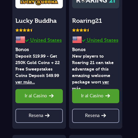
Lucky Buddha
Roaring21
United States
United States
Bonos
Bonos
Deposit $19.99 - Get
New players to
250K Gold Coins + 22
Roaring 21 can take
Free Sweepstakes
advantage of this
Coins Deposit $49.99
amazing welcome
ver más...
package wort
ver
más...
Ir al Casino
Ir al Casino
Resena
Resena