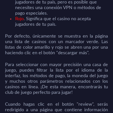
jugadores de tu país, pero es posible que
necesites una conexión VPN o métodos de
pago especiales.
Rojo
. Significa que el casino no acepta
jugadores de tu país.
Por defecto, únicamente se muestra en la página
una lista de casinos con un marcador verde. Las
listas de color amarillo y rojo se abren una por una
haciendo clic en el botón "descargar más".
Para seleccionar con mayor precisión una casa de
juego, puedes filtrar la lista por el idioma de la
interfaz, los métodos de pago, la moneda del juego
y muchos otros parámetros relacionados con los
casinos en línea. ¡De esta manera, encontrarás tu
club de juego perfecto para jugar!
Cuando hagas clic en el botón "review", serás
redirigido a una página que contiene información