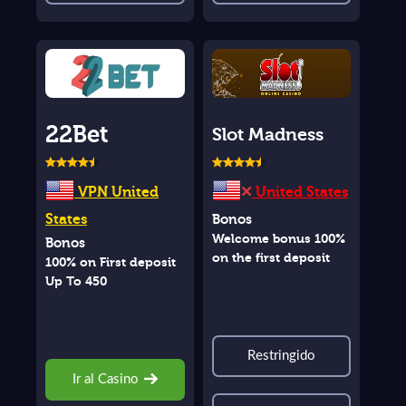
22Bet
Slot Madness
VPN United
United States
States
Bonos
Welcome bonus 100%
Bonos
on the first deposit
100% on First deposit
Up To 450
Restringido
Ir al Casino