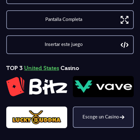
Pantalla Completa
Insertar este juego
TOP 3
United States
Casino
Escoge un Casino