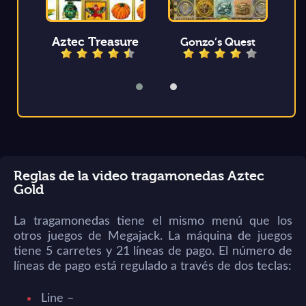
Aztec Treasure
Gonzo’s Quest
Reglas de la video tragamonedas Aztec
Gold
La tragamonedas tiene el mismo menú que los
otros juegos de Megajack. La máquina de juegos
tiene 5 carretes y 21 líneas de pago. El número de
líneas de pago está regulado a través de dos teclas:
Line –