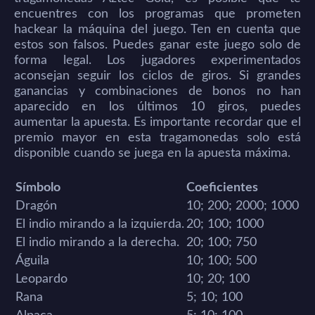
encuentres con los programas que prometen
hackear la máquina del juego. Ten en cuenta que
estos son falsos. Puedes ganar este juego solo de
forma legal. Los jugadores experimentados
aconsejan seguir los ciclos de giros. Si grandes
ganancias y combinaciones de bonos no han
aparecido en los últimos 10 giros, puedes
aumentar la apuesta. Es importante recordar que el
premio mayor en esta tragamonedas solo está
disponible cuando se juega en la apuesta máxima.
Símbolo
Coeficientes
Dragón
10; 200; 2000; 1000
El indio mirando a la izquierda.
20; 100; 1000
El indio mirando a la derecha.
20; 100; 750
Águila
10; 100; 500
Leopardo
10; 20; 100
Rana
5; 10; 100