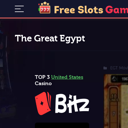
The Great Egypt
EGT
Móvi
TOP 3
United States
Casino