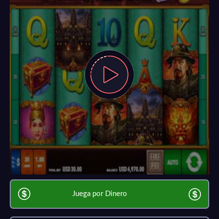
Juega por Dinero