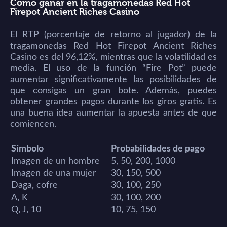
Cómo ganar en la tragamonedas Red Hot
Firepot Ancient Riches Casino
El RTP (porcentaje de retorno al jugador) de la
tragamonedas Red Hot Firepot Ancient Riches
Casino es del 96,12%, mientras que la volatilidad es
media. El uso de la función “Fire Pot” puede
aumentar significativamente las posibilidades de
que consigas un gran bote. Además, puedes
obtener grandes pagos durante los giros gratis. Es
una buena idea aumentar la apuesta antes de que
comiencen.
Símbolo
Probabilidades de pago
Imagen de un hombre
5, 50, 200, 1000
Imagen de una mujer
30, 150, 500
Daga, cofre
30, 100, 250
A, K
30, 100, 200
Q, J, 10
10, 75, 150