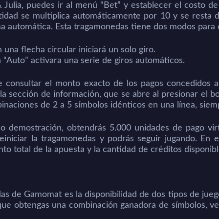
ulia, puedes ir al menú “Bet” y establecer el costo de 
antidad se multiplica automáticamente por 10 y se resta 
ma automática. Esta tragamonedas tiene dos modos para co
na flecha circular iniciará un solo giro.
“Auto” activara una serie de giros automáticos.
de consultar el monto exacto de los pagos concedidos 
la sección de información, que se abre al presionar el b
binaciones de 2 a 5 símbolos idénticos en una línea, si
o demostración, obtendrás 5.000 unidades de pago virtu
 reiniciar la tragamonedas y podrás seguir jugando. En 
 total de la apuesta y la cantidad de créditos disponible
das de Gamomat es la disponibilidad de dos tipos de jue
ue obtengas una combinación ganadora de símbolos, ver