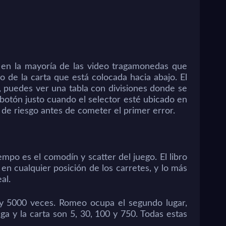
n en la mayoría de las video tragamonedas que
lo de la carta que está colocada hacia abajo. El
, puedes ver una tabla con divisiones donde se
botón justo cuando el selector esté ubicado en
o de riesgo antes de cometer el primer error.
mpo es el comodín y scatter del juego. El libro
 en cualquier posición de los carretes, y lo más
al.
0 y 5000 veces. Romeo ocupa el segundo lugar,
ga y la carta son 5, 30, 100 y 750. Todas estas