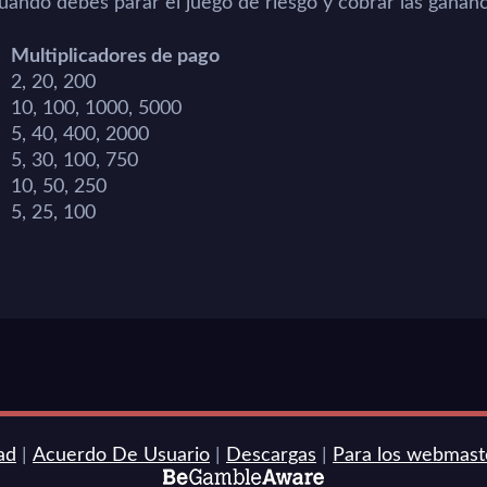
cuándo debes parar el juego de riesgo y cobrar las gananc
Multiplicadores de pago
2, 20, 200
10, 100, 1000, 5000
5, 40, 400, 2000
5, 30, 100, 750
10, 50, 250
5, 25, 100
ad
|
Acuerdo De Usuario
|
Descargas
|
Para los webmast