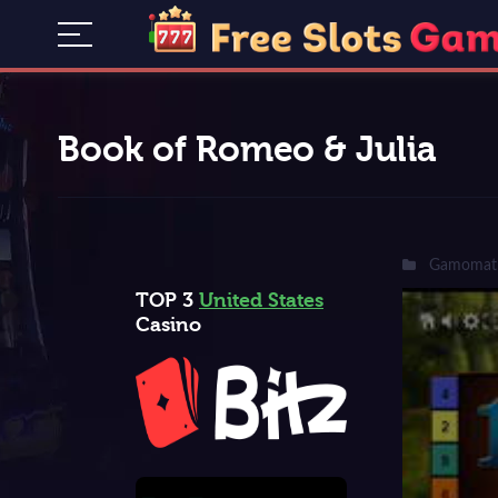
Book of Romeo & Julia
Gamomat
TOP 3
United States
Casino