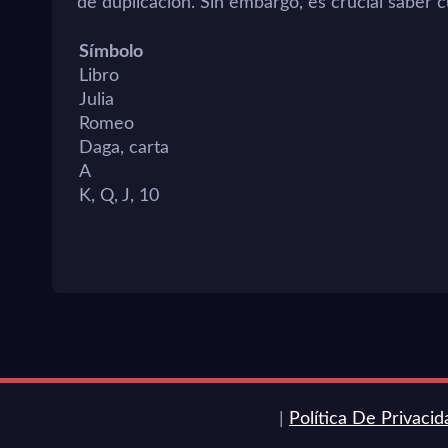
de duplicación. Sin embargo, es crucial saber 
Símbolo
Libro
Julia
Romeo
Daga, carta
А
K, Q, J, 10
|
Política De Privacid