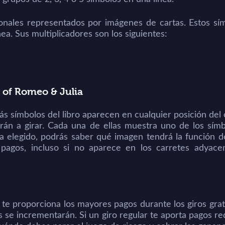
ionales representados por imágenes de cartas. Estos s
ea. Sus multiplicadores son los siguientes:
 of Romeo & Julia
s símbolos del libro aparecen en cualquier posición del
arán a girar. Cada una de ellas muestra uno de los sí
a elegido, podrás saber qué imagen tendrá la función d
á pagos, incluso si no aparece en los carretes adyac
e proporciona los mayores pagos durante los giros grat
ales se incrementarán. Si un giro regular te aporta pagos 