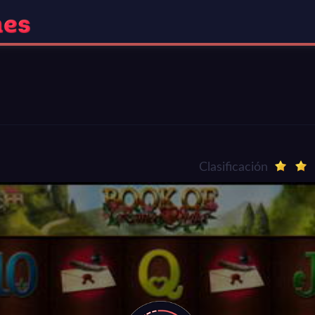
Clasificación