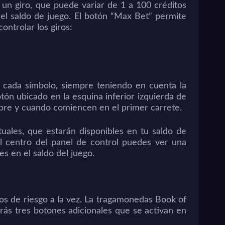
un giro, que puede variar de 1 a 100 créditos
del saldo de juego. El botón “Max Bet” permite
ntrolar los giros:
a cada símbolo, siempre teniendo en cuenta la
otón ubicado en la esquina inferior izquierda de
empre y cuando comiencen en el primer carrete.
ales, que estarán disponibles en tu saldo de
el centro del panel de control puedes ver una
s en el saldo del juego.
gos de riesgo a la vez. La tragamonedas Book of
ás tres botones adicionales que se activan en