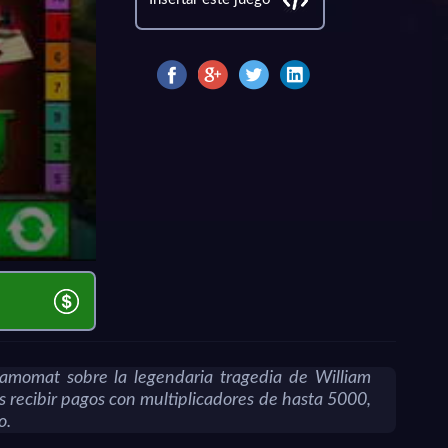
amomat sobre la legendaria tragedia de William
s recibir pagos con multiplicadores de hasta 5000,
o.