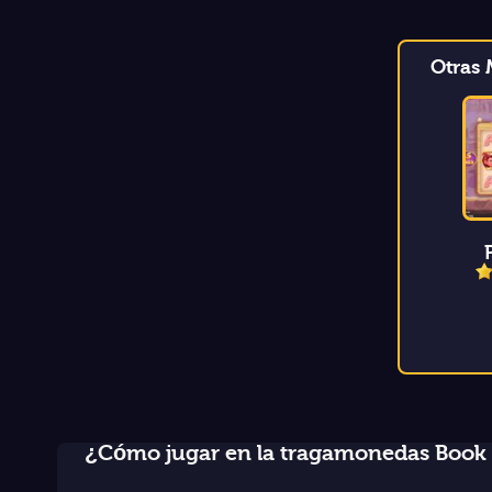
Otras 
¿Cómo jugar en la tragamonedas Book 