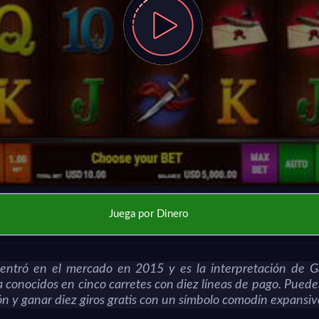
Juega por Dinero
ntró en el mercado en 2015 y es la interpretación de G
 conocidos en cinco carretes con diez líneas de pago. Puede
n y ganar diez giros gratis con un símbolo comodín expansiv