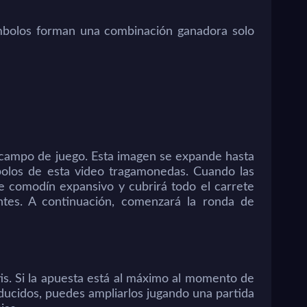
ímbolos forman una combinación ganadora solo
 campo de juego. Esta imagen se expande hasta
mbolos de esta video tragamonedas. Cuando las
e comodín expansivo y cubrirá todo el carrete
entes. A continuación, comenzará la ronda de
is. Si la apuesta está al máximo al momento de
reducidos, puedes ampliarlos jugando una partida