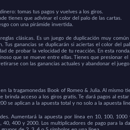
nero: tomas tus pagos y vuelves a los giros.
e tienes que adivinar el color del palo de las cartas.
iesgo con una pirámide invertida.
za reglas clásicas. Es un juego de duplicación muy comú
. Tus ganancias se duplicarán si aciertas el color del pa
dad de probar la velocidad de tu reacción. En esta ronda
inoso que se mueve entre ellas. Tienes que presionar el 
retirarse con las ganancias actuales y abandonar el jueg
 en la tragamonedas Book of Romeo & Julia. Al mismo tie
 brinda acceso a los giros gratis. Te dará pagos al estar
0 se aplican a la apuesta total y no solo a la apuesta line
andes. Aumentará la apuesta por línea en 10, 100, 100
 40, 400 y 2000. Los multiplicadores de pago para la da
upos de 2, 3, 4 o 5 símbolos en una línea.