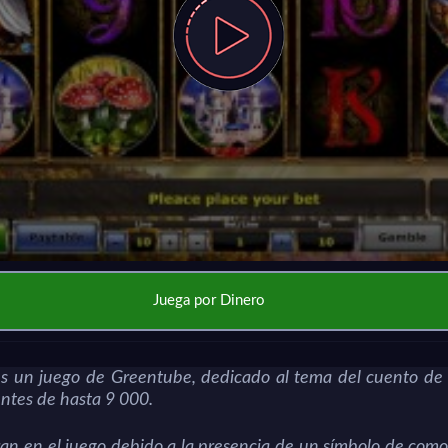
Juega por Dinero
 un juego de Greentube, dedicado al tema del cuento de ha
entes de hasta 9 000.
en el juego debido a la presencia de un símbolo de comodí