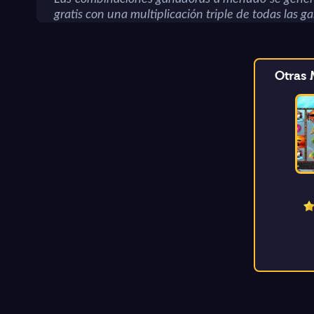
gratis con una multiplicación triple de todas las g
Otras 