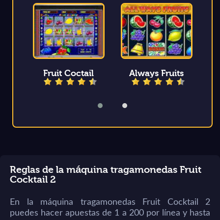
Fruit Coctail
Always Fruits
F
Reglas de la máquina tragamonedas Fruit
Cocktail 2
En la máquina tragamonedas Fruit Cocktail 2
puedes hacer apuestas de 1 a 200 por línea y hasta