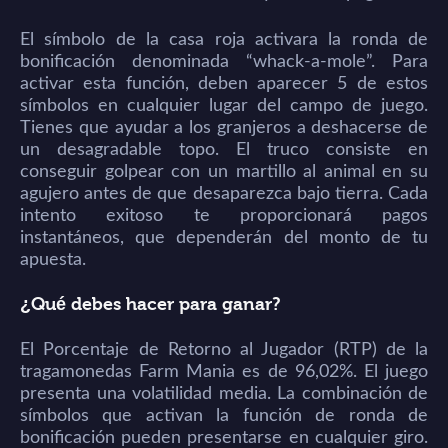
El símbolo de la casa roja activara la ronda de
bonificación denominada “whack-a-mole”. Para
activar esta función, deben aparecer 5 de estos
símbolos en cualquier lugar del campo de juego.
Tienes que ayudar a los granjeros a deshacerse de
un desagradable topo. El truco consiste en
conseguir golpear con un martillo al animal en su
agujero antes de que desaparezca bajo tierra. Cada
intento exitoso te proporcionará pagos
instantáneos, que dependerán del monto de tu
apuesta.
¿Qué debes hacer para ganar?
El Porcentaje de Retorno al Jugador (RTP) de la
tragamonedas Farm Mania es de 96,02%. El juego
presenta una volatilidad media. La combinación de
símbolos que activan la función de ronda de
bonificación pueden presentarse en cualquier giro.