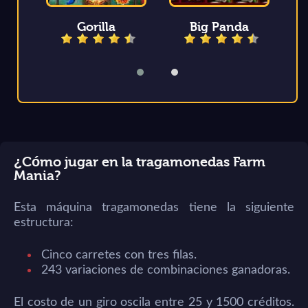
Gorilla
Big Panda
On
¿Cómo jugar en la tragamonedas Farm
Mania?
Esta máquina tragamonedas tiene la siguiente
estructura:
Cinco carretes con tres filas.
243 variaciones de combinaciones ganadoras.
El costo de un giro oscila entre 25 y 1500 créditos.