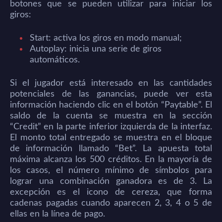
botones que se pueden utilizar para iniciar los
giros:
Start: activa los giros en modo manual;
Autoplay: inicia una serie de giros
automáticos.
Si el jugador está interesado en las cantidades
potenciales de las ganancias, puede ver esta
información haciendo clic en el botón “Paytable”. El
saldo de la cuenta se muestra en la sección
“Credit” en la parte inferior izquierda de la interfaz.
El monto total entregado se muestra en el bloque
de información llamado “Bet”. La apuesta total
máxima alcanza los 500 créditos. En la mayoría de
los casos, el número mínimo de símbolos para
lograr una combinación ganadora es de 3. La
excepción es el icono de cereza, que forma
cadenas pagadas cuando aparecen 2, 3, 4 o 5 de
ellas en la línea de pago.