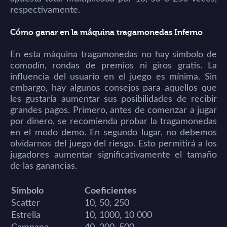
respectivamente.
Cómo ganar en la máquina tragamonedas Inferno
En esta máquina tragamonedas no hay símbolo de
comodín, rondas de premios ni giros gratis. La
influencia del usuario en el juego es mínima. Sin
embargo, hay algunos consejos para aquellos que
les gustaría aumentar sus posibilidades de recibir
grandes pagos. Primero, antes de comenzar a jugar
por dinero, se recomienda probar la tragamonedas
en el modo demo. En segundo lugar, no debemos
olvidarnos del juego del riesgo. Esto permitirá a los
jugadores aumentar significativamente el tamaño
de las ganancias.
Símbolo
Coeficientes
Scatter
10, 50, 250
Estrella
10, 1000, 10 000