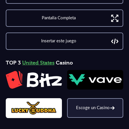
Pantalla Completa
Insertar este juego
TOP 3
United States
Casino
Escoge un Casino