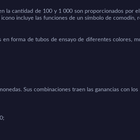
n la cantidad de 100 y 1 000 son proporcionados por el 
o icono incluye las funciones de un símbolo de comodín, 
s en forma de tubos de ensayo de diferentes colores, m
nedas. Sus combinaciones traen las ganancias con los s
0;