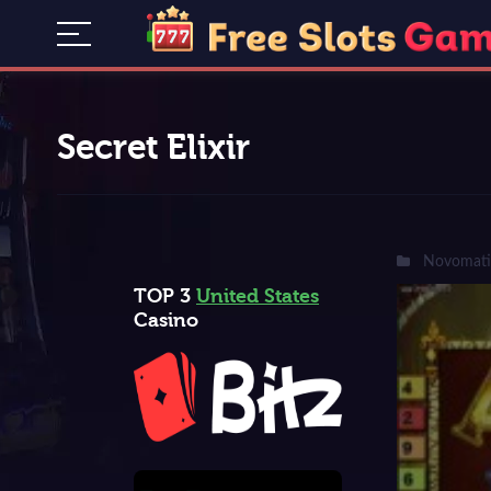
Secret Elixir
Novomati
TOP 3
United States
Casino