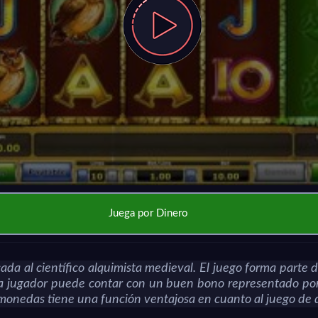
Juega por Dinero
ada al científico alquimista medieval. El juego forma parte
a jugador puede contar con un buen bono representado por 12
amonedas tiene una función ventajosa en cuanto al juego de 