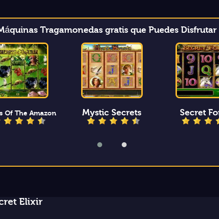
Máquinas Tragamonedas gratis que Puedes Disfrutar
Mystic Secrets
Secret Fo
ts Of The Amazon
et Elixir