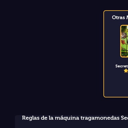
Otras 
Secre
Reglas de la máquina tragamonedas Secr