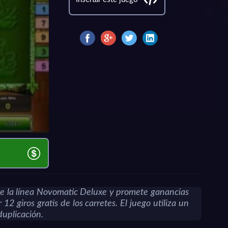
 de la línea Novomatic Deluxe y promete ganancias
 giros gratis de los carretes. El juego utiliza un
duplicación.