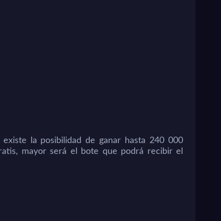
, existe la posibilidad de ganar hasta 240 000
atis, mayor será el bote que podrá recibir el