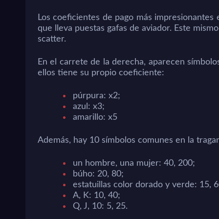
Los coeficientes de pago más impresionantes e
que lleva puestas gafas de aviador. Este mism
scatter.
En el carrete de la derecha, aparecen símbolo
ellos tiene su propio coeficiente:
púrpura: x2;
azul: x3;
amarillo: x5
Además, hay 10 símbolos comunes en la tragamo
un hombre, una mujer: 40, 200;
búho: 20, 80;
estatuillas color dorado y verde: 15, 6
A, K: 10, 40;
Q, J, 10: 5, 25.