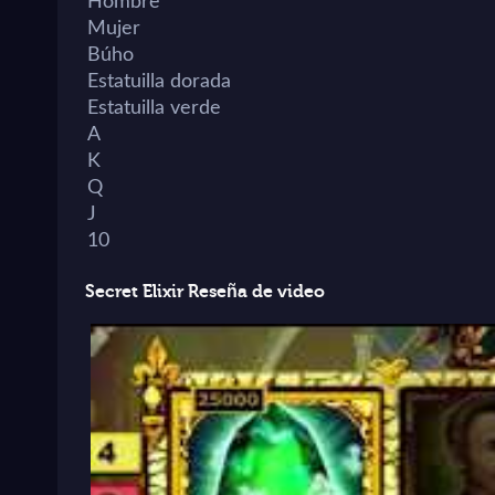
Hombre
Mujer
Búho
Estatuilla dorada
Estatuilla verde
A
K
Q
J
10
Secret Elixir Reseña de video