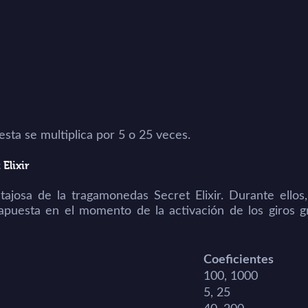
esta se multiplica por 5 o 25 veces.
Elixir
ntajosa de la tragamonedas Secret Elixir. Durante ellos
puesta en el momento de la activación de los giros gr
Coeficientes
100, 1000
5, 25