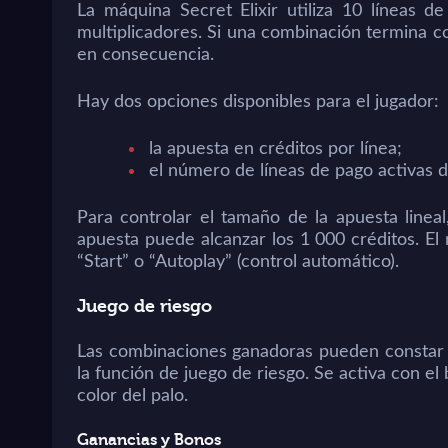
La máquina Secret Elixir utiliza 10 líneas d
multiplicadores. Si una combinación termina c
en consecuencia.
Hay dos opciones disponibles para el jugador:
la apuesta en créditos por línea;
el número de líneas de pago activas du
Para controlar el tamaño de la apuesta lineal
apuesta puede alcanzar los 1 000 créditos. El n
“Start” o “Autoplay” (control automático).
Juego de riesgo
Las combinaciones ganadoras pueden constar de
la función de juego de riesgo. Se activa con el
color del palo.
Ganancias y Bonos